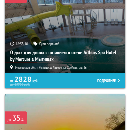
16:58:08
Купи первым!
Отдых для двоих с питанием в отеле Arthurs Spa Hotel
by Mercure в Мытищах
Московская обл., г. Мытищи, д. Ларево, ул. Хвойная, стр. 26
2828
ПОДРОБНЕЕ
от
руб.
до
65700
руб.
35
%
до