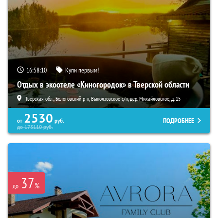
16:58:08
Купи первым!
Отдых в экоотеле «Киногородок» в Тверской области
Тверская обл., Бологовский р-н, Выползовское с/п, дер. Михайловское, д. 15
2530
ПОДРОБНЕЕ
от
руб.
до
173110
руб.
37
%
до