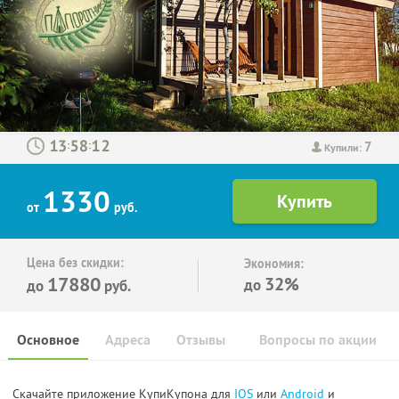
7
:
:
Купили:
1330
от
руб.
Цена без скидки:
Экономия:
17880
32%
до
до
руб.
Основное
Адреса
Отзывы
Вопросы по акции
Скачайте приложение КупиКупона для
IOS
или
Android
и