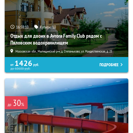
16:58:08
Купили:
10
Отдых для двоих в Avrora Family Club рядом с
Пяловским водохранилищем
Московская обл., Мытищинский р-н, д. Степаньково, ул. Рождественская, д. 25
1426
ПОДРОБНЕЕ
от
руб.
до
60600
руб.
30
%
до