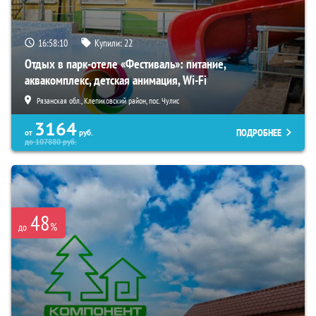
16:58:08
Купили:
22
Отдых в парк-отеле «Фестиваль»: питание,
аквакомплекс, детская анимация, Wi-Fi
Рязанская обл., Клепиковский район, пос. Чулис
3164
ПОДРОБНЕЕ
от
руб.
до
107880
руб.
48
%
до