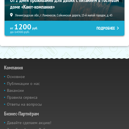
От 2 дней проживания для двоих с питанием в гостевом
доме «Кают-компания»
Ленинградская обл., г. Ломоносов, Сойкинская дорога, 15-й жилой городок, д. 43
1200
ПОДРОБНЕЕ
от
руб.
до
14900
руб.
Компания
Основное
Публикации о нас
Вакансии
Правила сервиса
Ответы на вопросы
Бизнес-Партнёрам
Давайте сделаем акцию!