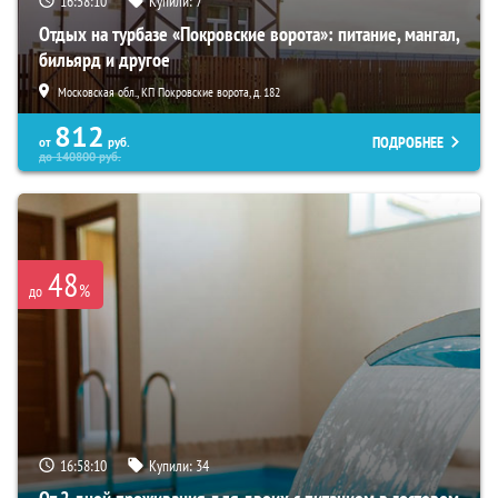
16:58:08
Купили:
7
Отдых на турбазе «Покровские ворота»: питание, мангал,
бильярд и другое
Московская обл., КП Покровские ворота, д. 182
812
ПОДРОБНЕЕ
от
руб.
до
140800
руб.
48
%
до
16:58:08
Купили:
34