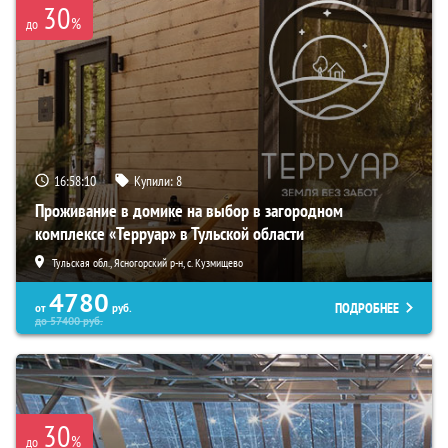
30
%
до
16:58:08
Купили:
8
Проживание в домике на выбор в загородном
комплексе «Терруар» в Тульской области
Тульская обл., Ясногорский р-н, с. Кузмищево
4780
ПОДРОБНЕЕ
от
руб.
до
57400
руб.
30
%
до