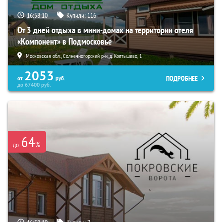
16:58:08
Купили:
116
От 3 дней отдыха в мини-домах на территории отеля
«Компонент» в Подмосковье
Московская обл., Солнечногорский р-н, д. Колтышево, 1
2053
ПОДРОБНЕЕ
от
руб.
до
67400
руб.
64
%
до