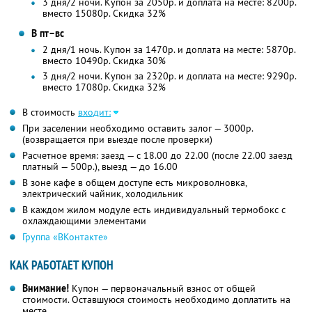
3 дня/2 ночи. Купон за 2050р. и доплата на месте: 8200р.
вместо 15080р.
Скидка 32%
В пт–вс
2 дня/1 ночь. Купон за 1470р. и доплата на месте: 5870р.
вместо 10490р.
Скидка 30%
3 дня/2 ночи. Купон за 2320р. и доплата на месте: 9290р.
вместо 17080р.
Скидка 32%
В стоимость
входит:
При заселении необходимо оставить залог — 3000р.
(возвращается при выезде после проверки)
Расчетное время: заезд — с 18.00 до 22.00 (после 22.00 заезд
платный — 500р.), выезд — до 16.00
В зоне кафе в общем доступе есть микроволновка,
электрический чайник, холодильник
В каждом жилом модуле есть индивидуальный термобокс с
охлаждающими элементами
Группа «ВКонтакте»
КАК РАБОТАЕТ КУПОН
Внимание!
Купон — первоначальный взнос от общей
стоимости. Оставшуюся стоимость необходимо доплатить на
месте