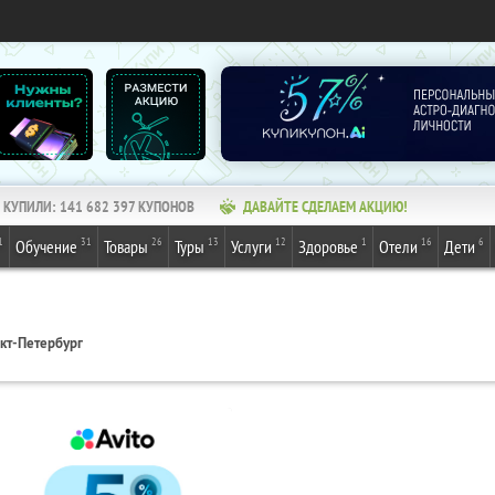
КУПИЛИ:
141 682 397
КУПОНОВ
ДАВАЙТЕ СДЕЛАЕМ АКЦИЮ!
1
31
26
13
12
1
16
6
Обучение
Товары
Туры
Услуги
Здоровье
Отели
Дети
кт-Петербург