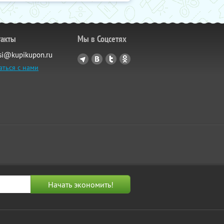
такты
Мы в Соцсетях
si@kupikupon.ru
аться с нами