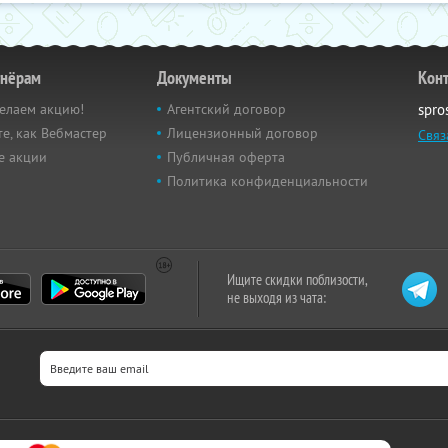
тнёрам
Документы
Кон
елаем акцию!
Агентский договор
spro
е, как Вебмастер
Лицензионный договор
Связ
е акции
Публичная оферта
Политика конфиденциальности
Ищите скидки поблизости,
не выходя из чата: