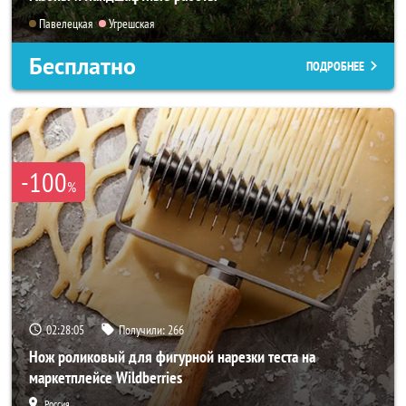
Павелецкая
Угрешская
Бесплатно
ПОДРОБНЕЕ
-100
%
02:28:04
Получили:
266
Нож роликовый для фигурной нарезки теста на
маркетплейсе Wildberries
Россия