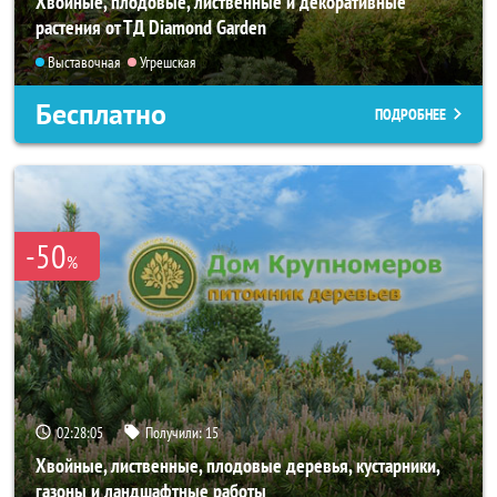
Хвойные, плодовые, лиственные и декоративные
растения от ТД Diamond Garden
Выставочная
Угрешская
Бесплатно
ПОДРОБНЕЕ
-50
%
02:28:04
Получили:
15
Хвойные, лиственные, плодовые деревья, кустарники,
газоны и ландшафтные работы