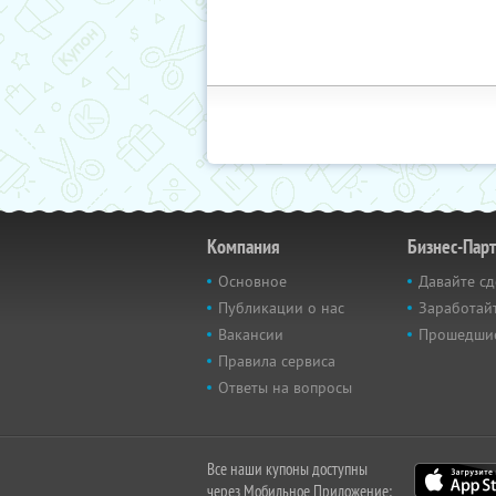
Компания
Бизнес-Пар
Основное
Давайте сд
Публикации о нас
Заработайт
Вакансии
Прошедши
Правила сервиса
Ответы на вопросы
Все наши купоны доступны
через Мобильное Приложение: