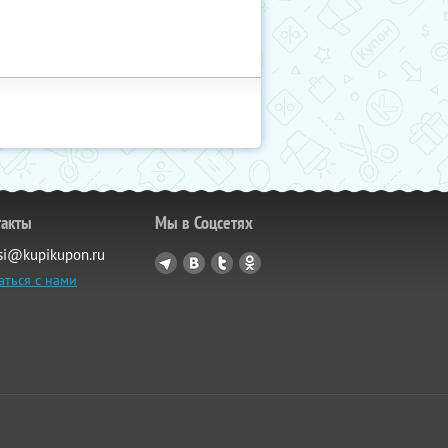
такты
Мы в Соцсетях
si@kupikupon.ru
аться с нами