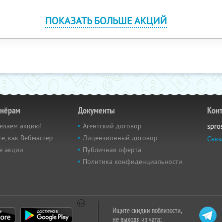
ПОКАЗАТЬ БОЛЬШЕ АКЦИЙ
тнёрам
Документы
Кон
елаем акцию!
Агентский договор
spro
е, как Вебмастер
Лицензионный договор
Связ
е акции
Публичная оферта
Политика конфиденциальности
Ищите скидки поблизости,
не выходя из чата: