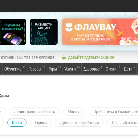
КУПИЛИ:
141 725 279
КУПОНОВ
ДАВАЙТЕ СДЕЛАЕМ АКЦИЮ!
1
31
26
13
14
1
17
6
Обучение
Товары
Туры
Услуги
Здоровье
Отели
Дети
Крым
е
Ленинградская область
Москва
Прибалтика и Скандинав
Крым
Европа
Другие города России
Дальний восто