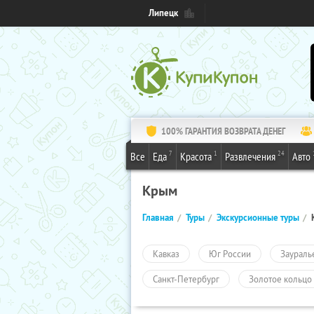
Липецк
100% ГАРАНТИЯ ВОЗВРАТА ДЕНЕГ
7
1
24
Все
Еда
Красота
Развлечения
Авто
Крым
Главная
Туры
Экскурсионные туры
Кавказ
Юг России
Заураль
Санкт-Петербург
Золотое кольцо