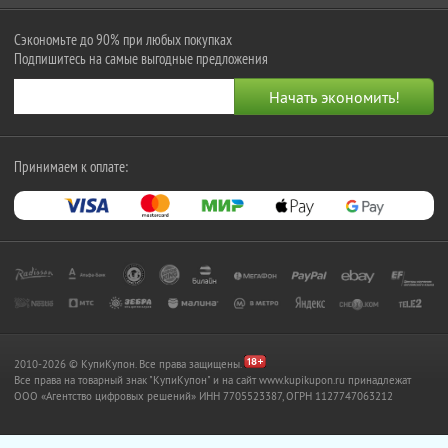
Сэкономьте до 90% при любых покупках
Подпишитесь на самые выгодные предложения
Принимаем к оплате:
2010-2026 © КупиКупон. Все права защищены.
Все права на товарный знак "КупиКупон" и на сайт www.kupikupon.ru принадлежат
OOO «Агентство цифровых решений» ИНН 7705523387, ОГРН 1127747063212