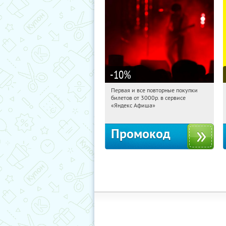
-10
%
Первая и все повторные покупки
19:13:35
Получили:
155
билетов от 3000р. в сервисе
Россия
«Яндекс Афиша»
Промокод