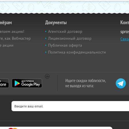
тнёрам
Документы
Кон
елаем акцию!
Агентский договор
spro
е, как Вебмастер
Лицензионный договор
Связ
е акции
Публичная оферта
Политика конфиденциальности
Ищите скидки поблизости,
не выходя из чата: