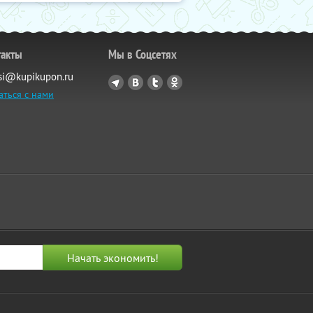
такты
Мы в Соцсетях
si@kupikupon.ru
аться с нами