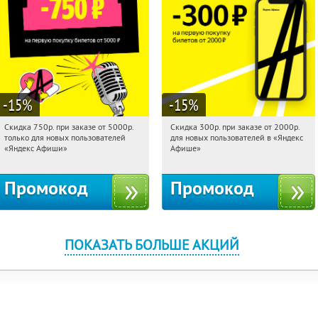
-15
%
-15
%
Скидка 750р. при заказе от 5000р.
Скидка 300р. при заказе от 2000р.
19:13:35
Получили:
114
19:13:35
Получили:
65
только для новых пользователей
для новых пользователей в «Яндекс
Россия
Россия
«Яндекс Афиши»
Афише»
Промокод
Промокод
ПОКАЗАТЬ БОЛЬШЕ АКЦИЙ