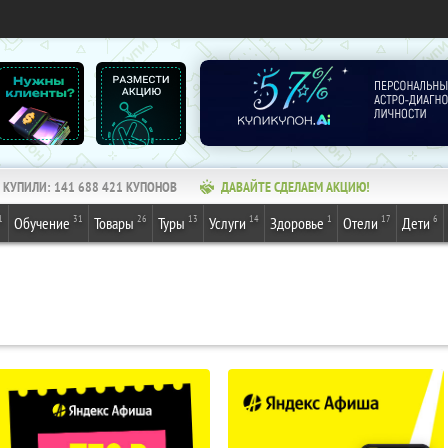
КУПИЛИ:
141 688 421
КУПОНОВ
ДАВАЙТЕ СДЕЛАЕМ АКЦИЮ!
1
31
26
13
14
1
17
6
Обучение
Товары
Туры
Услуги
Здоровье
Отели
Дети