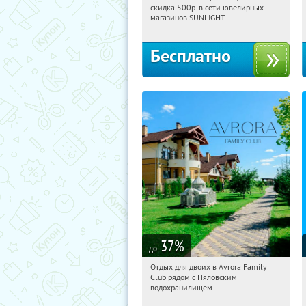
скидка 500р. в сети ювелирных
Россия
магазинов SUNLIGHT
Бесплатно
37
%
до
Отдых для двоих в Avrora Family
11:27:41
Купили:
12
Club рядом с Пяловским
Московская обл., Мытищинский р-н,
водохранилищем
д. Степаньково, ул. Рождественская, д.