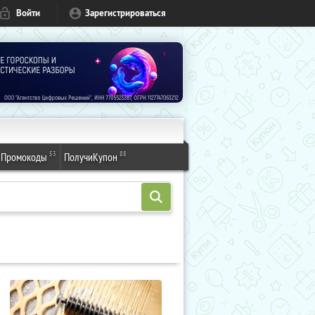
Войти
Зарегистрироваться
53
88
Промокоды
ПолучиКупон