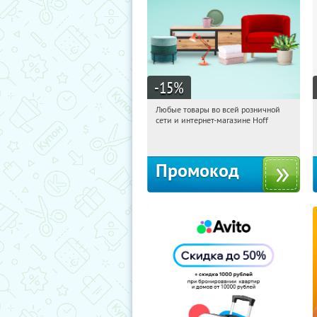
-15
%
Любые товары во всей розничной
11:27:41
Получили:
83
сети и интернет-магазине Hoff
Москва, 1-й Волоколамский проезд,
10с1
Промокод