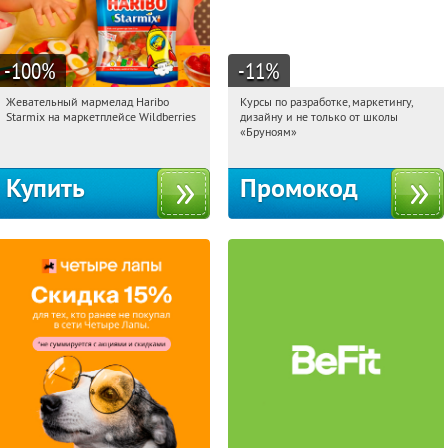
-100
%
-11
%
Жевательный мармелад Haribo
Курсы по разработке, маркетингу,
11:27:41
Получили:
613
11:27:41
Получи первым!
Starmix на маркетплейсе Wildberries
дизайну и не только от школы
Россия
Россия
«Бруноям»
Купить
Промокод