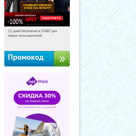
-100
%
25 дней бесплатно в START для
11:27:41
Получи первым!
новых пользователей
Россия
Промокод