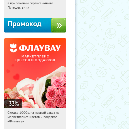
в приложении сервиса «Авито
Россия
Путешествия»
Промокод
-33
%
Скидка 1000р. на первый заказ на
11:27:41
Получили:
18
маркетплейсе цветов и подарков
Россия
«Флаувау»