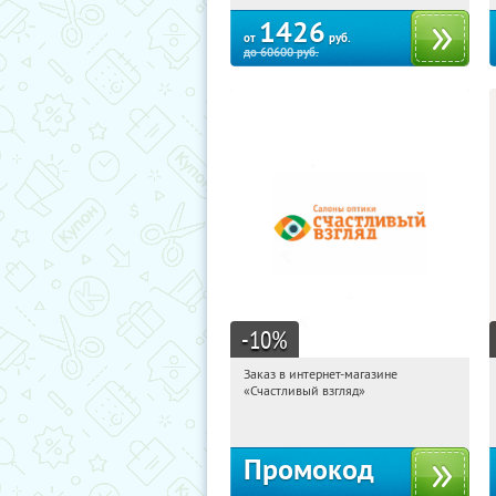
25
1426
от
руб.
до
60600
руб.
-10
%
Заказ в интернет-магазине
11:27:41
Получи первым!
«Счастливый взгляд»
Россия
Промокод