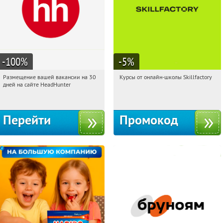
-100
%
-5
%
Размещение вашей вакансии на 30
Курсы от онлайн-школы Skillfactory
11:27:41
Получили:
3
11:27:41
Получи первым!
дней на сайте HeadHunter
Россия
Россия
Перейти
Промокод