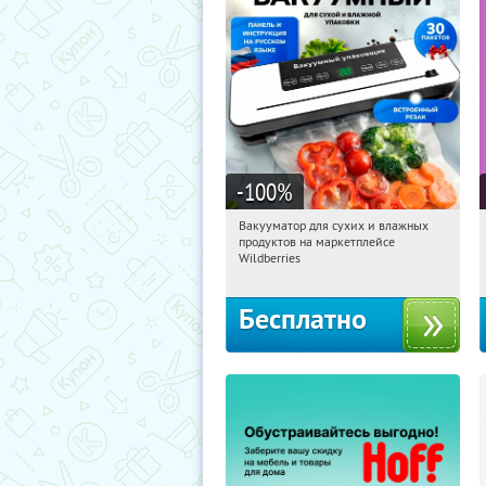
-100
%
Вакууматор для сухих и влажных
11:27:41
Получили:
195
продуктов на маркетплейсе
Россия
Wildberries
Бесплатно