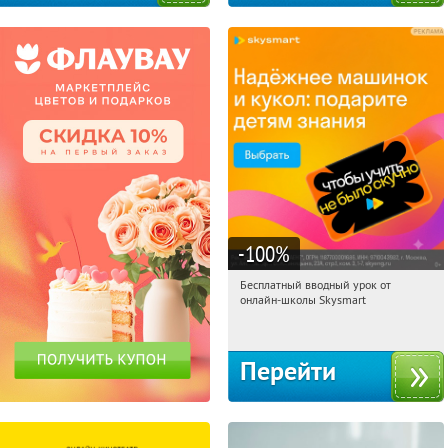
-100
%
Бесплатный вводный урок от
11:27:41
Получи первым!
онлайн-школы Skysmart
Россия
Перейти