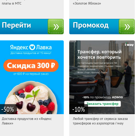
платы в МТС
«Золотое Яблоко»
Россия
Россия
Перейти
Промокод
-50
%
-10
%
Доставка продуктов из «Яндекс
Любой трансфер от сервиса заказа
11:27:41
Получили:
6
11:27:41
Получи первым!
Лавки»
трансферов из аэропортов i'way
Россия
Россия