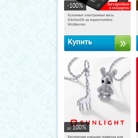
-100
%
Кухонные электронные весы
11:27:41
Получили:
435
KitchenOK на маркетплейсе
Россия
Wildberries
Купить
100
%
до
Бесплатная изящная подвеска или
11:27:41
Получили:
74