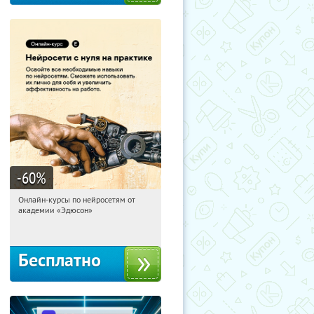
-60
%
Онлайн-курсы по нейросетям от
11:27:41
Получили:
7
академии «Эдюсон»
Москва
Бесплатно