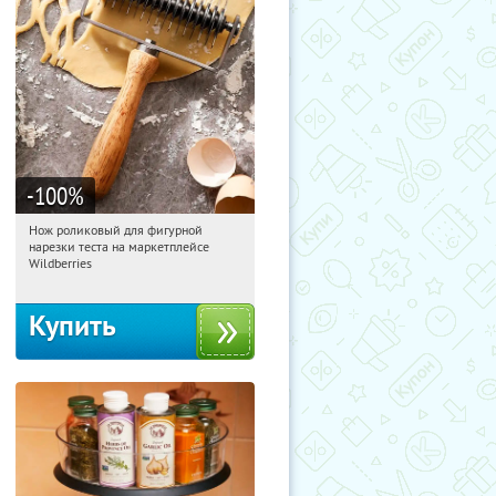
-100
%
Нож роликовый для фигурной
11:27:41
Получили:
266
нарезки теста на маркетплейсе
Россия
Wildberries
Купить