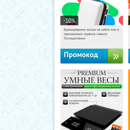
-10
%
Бронирование жилья на сайте или в
11:27:41
Получили:
11
приложении сервиса «Авито
Россия
Путешествия»
Промокод