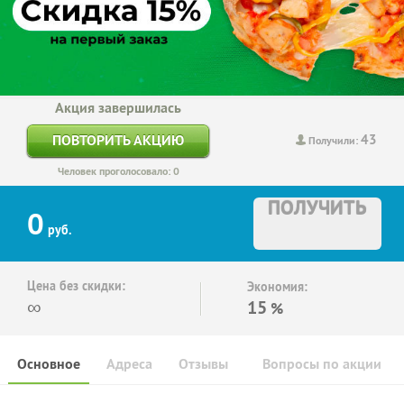
Акция завершилась
43
ПОВТОРИТЬ АКЦИЮ
Получили:
Человек проголосовало: 0
ПОЛУЧИТЬ
0
руб.
Цена без скидки:
Экономия:
∞
15
%
Основное
Адреса
Отзывы
Вопросы по акции