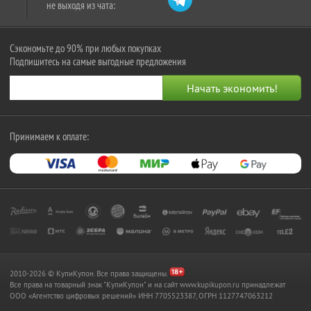
не выходя из чата:
Сэкономьте до 90% при любых покупках
Подпишитесь на самые выгодные предложения
Принимаем к оплате:
2010-2026 © КупиКупон. Все права защищены.
Все права на товарный знак "КупиКупон" и на сайт www.kupikupon.ru принадлежат
OOO «Агентство цифровых решений» ИНН 7705523387, ОГРН 1127747063212