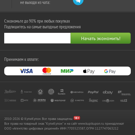
не выходя из чата:
Сэкономьте до 90% при любых покупках
Подпишитесь на самые выгодные предложения
Принимаем к оплате:
2010-2026 © КупиКупон. Все права защищены.
Все права на товарный знак "КупиКупон" и на сайт www.kupikupon.ru принадлежат
OOO «Агентство цифровых решений» ИНН 7705523387, ОГРН 1127747063212