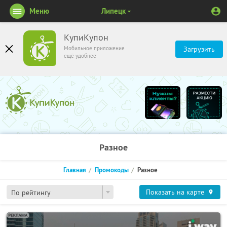
Меню
Липецк
КупиКупон
Мобильное приложение
Загрузить
ещё удобнее
Разное
Главная
Промокоды
Разное
Показать на карте
По рейтингу