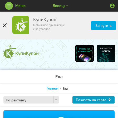
Меню
Липецк
КупиКупон
Мобильное приложение
Загрузить
ещё удобнее
Еда
Главная
Еда
Показать на карте
По рейтингу