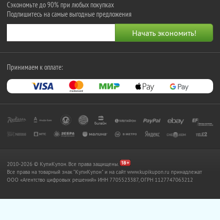
Сэкономьте до 90% при любых покупках
Подпишитесь на самые выгодные предложения
Принимаем к оплате:
2010-2026 © КупиКупон. Все права защищены.
Все права на товарный знак "КупиКупон" и на сайт www.kupikupon.ru принадлежат
OOO «Агентство цифровых решений» ИНН 7705523387, ОГРН 1127747063212