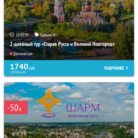
16:01:37
Купили:
8
2-дневный тур «Старая Русса и Великий Новгород»
Достоевская
1740
ПОДРОБНЕЕ
руб.
13900
руб.
-50
%