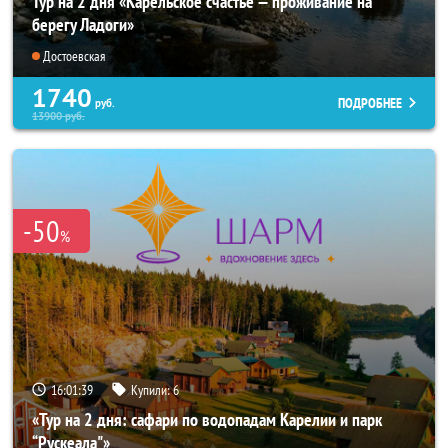
Тур на 2 дня «Карельское счастье — проживание на
берегу Ладоги»
Достоевская
1740
ПОДРОБНЕЕ
руб.
13900
руб.
-50
%
16:01:37
Купили:
6
«Тур на 2 дня: сафари по водопадам Карелии и парк
“Рускеала"»