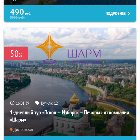
490
ПОДРОБНЕЕ
руб.
3900
руб.
-50
%
16:01:37
Купили:
12
1-дневный тур «Псков — Изборск — Печоры» от компании
«Шарм»
Достоевская