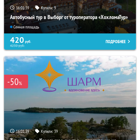
16:01:37
Купили:
9
Автобусный тур в Выборг от туроператора «ХохломаТур»
Сенная площадь
420
ПОДРОБНЕЕ
руб.
4230
руб.
-50
%
16:01:37
Купили:
39