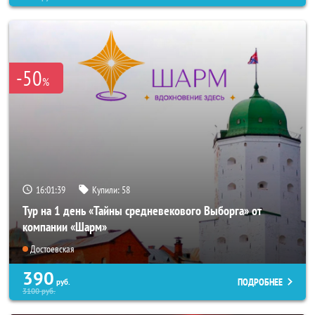
-50
%
16:01:37
Купили:
58
Тур на 1 день «Тайны средневекового Выборга» от
компании «Шарм»
Достоевская
390
ПОДРОБНЕЕ
руб.
3100
руб.