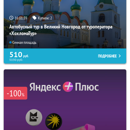
16:01:37
Купили:
2
Автобусный тур в Великий Новгород от туроператора
«ХохломаТур»
Сенная площадь
510
ПОДРОБНЕЕ
руб.
5190
руб.
-100
%