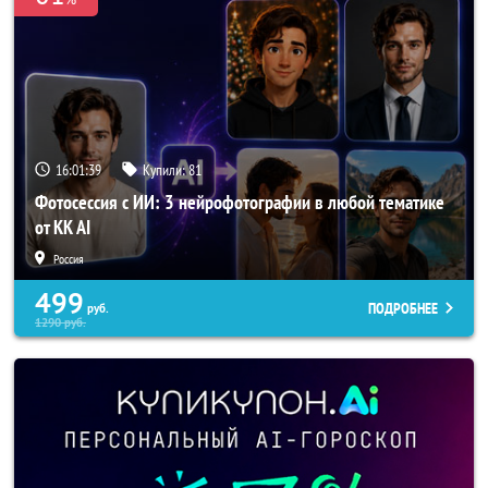
16:01:37
Купили:
81
Фотосессия с ИИ: 3 нейрофотографии в любой тематике
от KK AI
Россия
499
ПОДРОБНЕЕ
руб.
1290
руб.