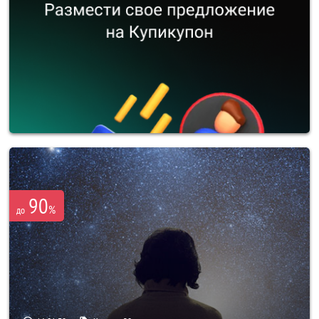
90
%
до