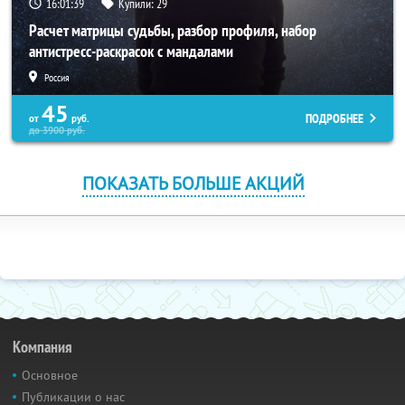
16:01:37
Купили:
29
Расчет матрицы судьбы, разбор профиля, набор
антистресс-раскрасок с мандалами
Россия
45
ПОДРОБНЕЕ
от
руб.
до
3900
руб.
ПОКАЗАТЬ БОЛЬШЕ АКЦИЙ
Компания
Основное
Публикации о нас