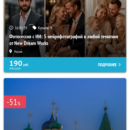
16:01:37
Купили:
9
Фотосессия с ИИ: 5 нейрофотографий в любой тематике
от New Dream Works
Россия
190
ПОДРОБНЕЕ
руб.
490
руб.
-51
%