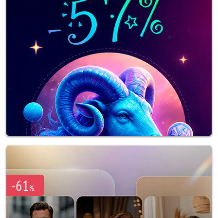
-61
%