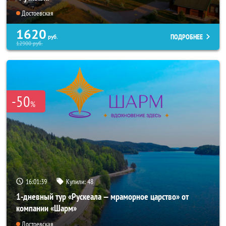
Достоевская
1620
ПОДРОБНЕЕ
руб.
12900
руб.
-50
%
16:01:37
Купили:
48
1-дневный тур «Рускеала — мраморное царство» от
компании «Шарм»
Достоевская