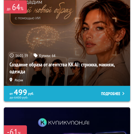
64
%
до
16:01:37
Купили:
64
Создание образа от агентства KK AI: стрижка, макияж,
одежда
Россия
499
ПОДРОБНЕЕ
от
руб.
до
6400
руб.
-61
%