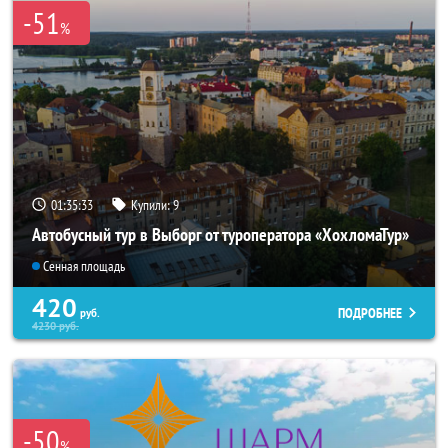
-51
%
01:35:31
Купили:
9
Автобусный тур в Выборг от туроператора «ХохломаТур»
Сенная площадь
420
ПОДРОБНЕЕ
руб.
4230
руб.
-50
%