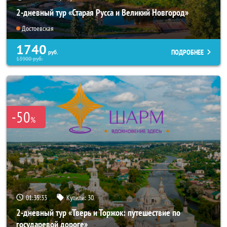
2-дневный тур «Старая Русса и Великий Новгород»
Достоевская
1740
ПОДРОБНЕЕ
руб.
13900
руб.
-50
%
01:35:31
Купили:
30
2-дневный тур «Тверь и Торжок: путешествие по
государевой дороге»