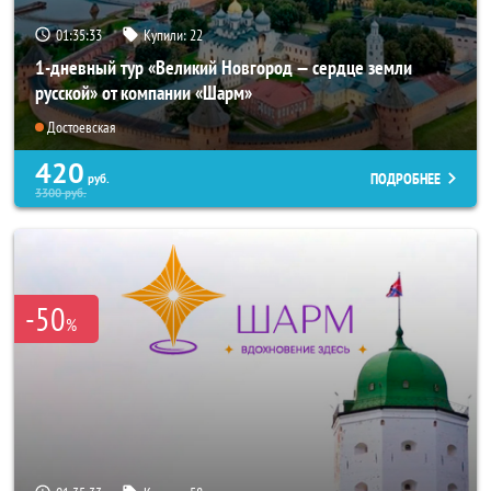
01:35:31
Купили:
22
1-дневный тур «Великий Новгород — сердце земли
русской» от компании «Шарм»
Достоевская
420
ПОДРОБНЕЕ
руб.
3300
руб.
-50
%