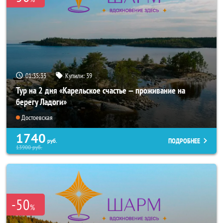
01:35:31
Купили:
39
Тур на 2 дня «Карельское счастье — проживание на
берегу Ладоги»
Достоевская
1740
ПОДРОБНЕЕ
руб.
13900
руб.
-50
%