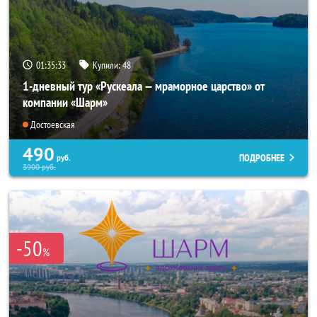
01:35:31
Купили:
48
1-дневный тур «Рускеала — мраморное царство» от
компании «Шарм»
Достоевская
490
ПОДРОБНЕЕ
руб.
3900
руб.
-50
%