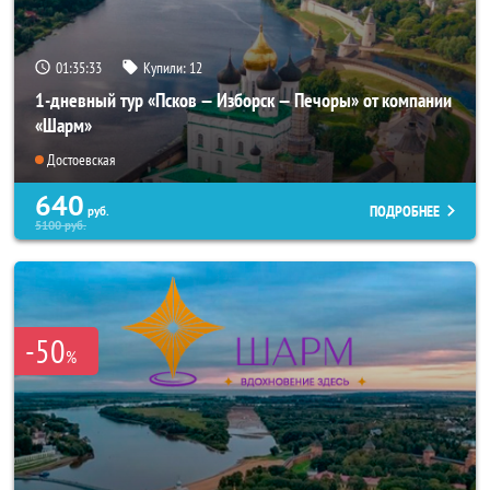
01:35:31
Купили:
12
1-дневный тур «Псков — Изборск — Печоры» от компании
«Шарм»
Достоевская
640
ПОДРОБНЕЕ
руб.
5100
руб.
-50
%