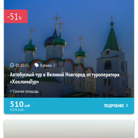
-51
%
01:35:31
Купили:
2
Автобусный тур в Великий Новгород от туроператора
«ХохломаТур»
Сенная площадь
510
ПОДРОБНЕЕ
руб.
5190
руб.