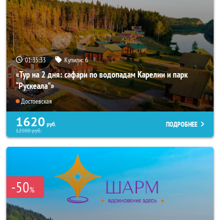
01:35:31
Купили:
6
«Тур на 2 дня: сафари по водопадам Карелии и парк
“Рускеала"»
Достоевская
1620
ПОДРОБНЕЕ
руб.
12900
руб.
-50
%