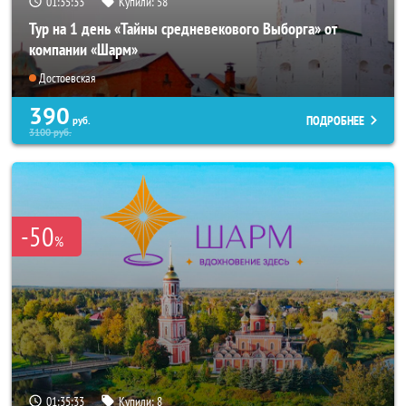
01:35:31
Купили:
58
Тур на 1 день «Тайны средневекового Выборга» от
компании «Шарм»
Достоевская
390
ПОДРОБНЕЕ
руб.
3100
руб.
-50
%
01:35:31
Купили:
8