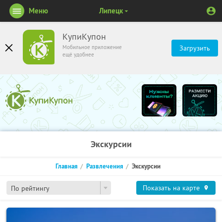
Меню
Липецк
КупиКупон
Мобильное приложение
Загрузить
ещё удобнее
Экскурсии
Главная
Развлечения
Экскурсии
Показать на карте
По рейтингу