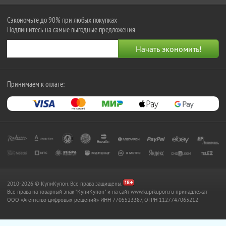
Сэкономьте до 90% при любых покупках
Подпишитесь на самые выгодные предложения
Принимаем к оплате:
2010-2026 © КупиКупон. Все права защищены.
Все права на товарный знак "КупиКупон" и на сайт www.kupikupon.ru принадлежат
OOO «Агентство цифровых решений» ИНН 7705523387, ОГРН 1127747063212