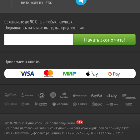
не выходя из чата:
Сэкономьте до 90% при любых покупках
Подпишитесь на самые выгодные предложения
Принимаем к оплате:
2010-2026 © КупиКупон. Все права защищены.
Все права на товарный знак "КупиКупон" и на сайт www.kupikupon.ru принадлежат
OOO «Агентство цифровых решений» ИНН 7705523387, ОГРН 1127747063212