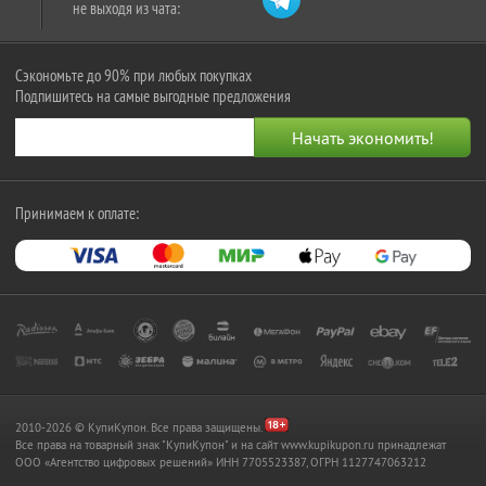
не выходя из чата:
Сэкономьте до 90% при любых покупках
Подпишитесь на самые выгодные предложения
Принимаем к оплате:
2010-2026 © КупиКупон. Все права защищены.
Все права на товарный знак "КупиКупон" и на сайт www.kupikupon.ru принадлежат
OOO «Агентство цифровых решений» ИНН 7705523387, ОГРН 1127747063212