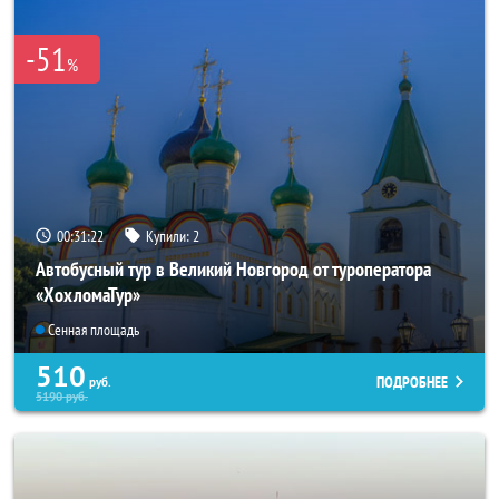
-51
%
00:31:21
Купили:
2
Автобусный тур в Великий Новгород от туроператора
«ХохломаТур»
Сенная площадь
510
ПОДРОБНЕЕ
руб.
5190
руб.