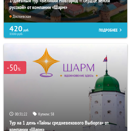
1-дневный тур «Великий Новгород — сердце земли
русской» от компании «Шарм»
Достоевская
420
ПОДРОБНЕЕ
руб.
3300
руб.
-50
%
00:31:21
Купили:
58
Тур на 1 день «Тайны средневекового Выборга» от
компании «Шарм»