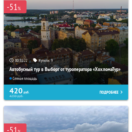
-51
%
00:31:21
Купили:
9
Автобусный тур в Выборг от туроператора «ХохломаТур»
Сенная площадь
420
ПОДРОБНЕЕ
руб.
4230
руб.
-51
%