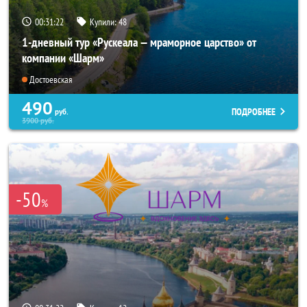
00:31:21
Купили:
48
1-дневный тур «Рускеала — мраморное царство» от
компании «Шарм»
Достоевская
490
ПОДРОБНЕЕ
руб.
3900
руб.
-50
%