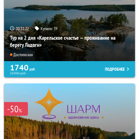
00:31:21
Купили:
39
Тур на 2 дня «Карельское счастье — проживание на
берегу Ладоги»
Достоевская
1740
ПОДРОБНЕЕ
руб.
13900
руб.
-50
%