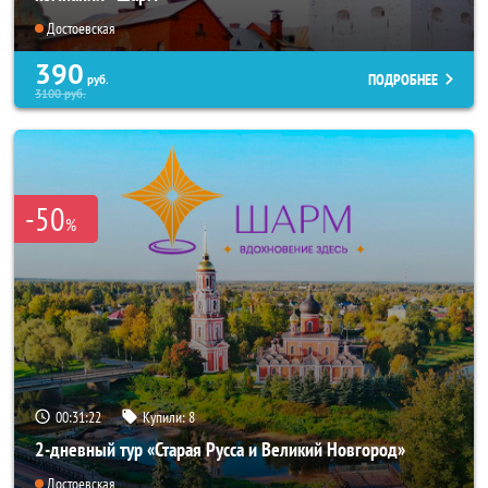
Достоевская
390
ПОДРОБНЕЕ
руб.
3100
руб.
-50
%
00:31:21
Купили:
8
2-дневный тур «Старая Русса и Великий Новгород»
Достоевская