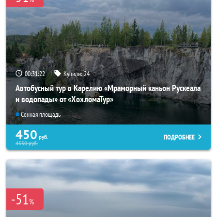
00:31:21
Купили:
24
Автобусный тур в Карелию «Мраморный каньон Рускеала
и водопады» от «ХохломаТур»
Сенная площадь
450
ПОДРОБНЕЕ
руб.
4550
руб.
-51
%