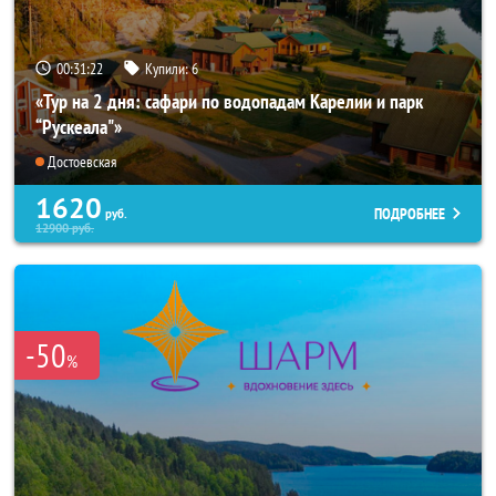
00:31:21
Купили:
6
«Тур на 2 дня: сафари по водопадам Карелии и парк
“Рускеала"»
Достоевская
1620
ПОДРОБНЕЕ
руб.
12900
руб.
-50
%