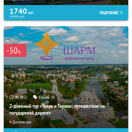
1740
ПОДРОБНЕЕ
руб.
13900
руб.
-50
%
00:31:21
Купили:
30
2-дневный тур «Тверь и Торжок: путешествие по
государевой дороге»
Достоевская