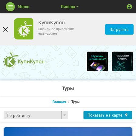
Меню
Липецк
КупиКупон
Мобильное приложение
Загрузить
ещё удобнее
Туры
Главная
Туры
Показать на карте
По рейтингу