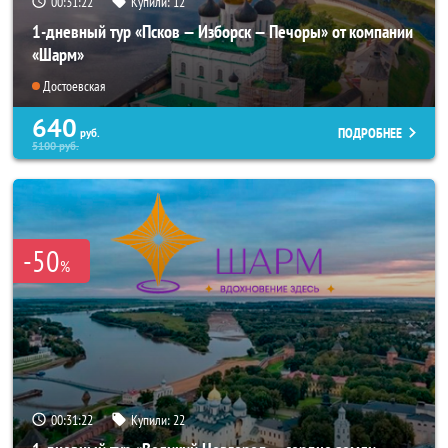
00:31:21
Купили:
12
1-дневный тур «Псков — Изборск — Печоры» от компании
«Шарм»
Достоевская
640
ПОДРОБНЕЕ
руб.
5100
руб.
-50
%
00:31:21
Купили:
22