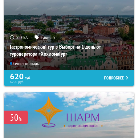
00:31:21
Купили:
5
Гастрономический тур в Выборг на 1 день от
туроператора «ХохломаТур»
Сенная площадь
620
ПОДРОБНЕЕ
руб.
6290
руб.
-50
%