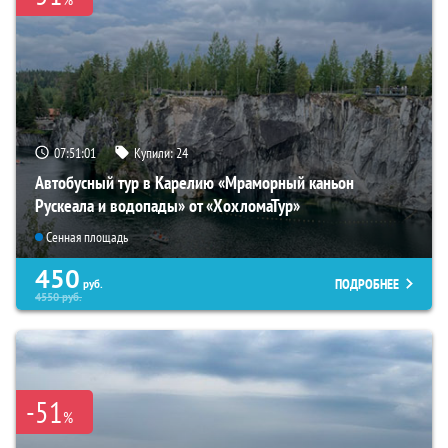
07:51:00
Купили:
24
Автобусный тур в Карелию «Мраморный каньон
Рускеала и водопады» от «ХохломаТур»
Сенная площадь
450
ПОДРОБНЕЕ
руб.
4550
руб.
-51
%