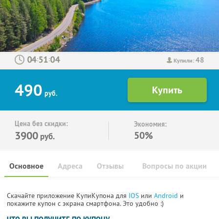
48
:
:
Купили:
490
руб.
Цена без скидки:
Экономия:
3900
50%
руб.
Основное
Адреса
Отзывы
Вопросы по акции
Скачайте приложение КупиКупона для
IOS
или
Android
и
покажите купон с экрана смартфона. Это удобно :)