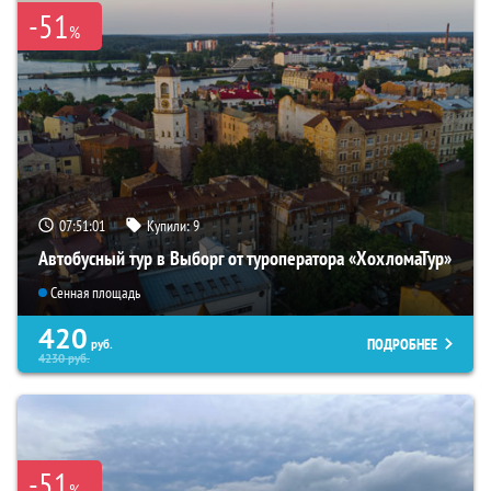
-51
%
07:51:00
Купили:
9
Автобусный тур в Выборг от туроператора «ХохломаТур»
Сенная площадь
420
ПОДРОБНЕЕ
руб.
4230
руб.
-51
%