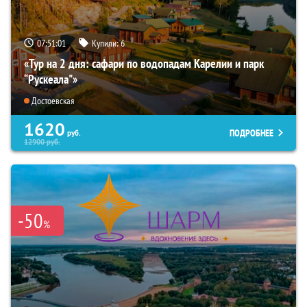
07:51:00
Купили:
6
«Тур на 2 дня: сафари по водопадам Карелии и парк
“Рускеала"»
Достоевская
1620
ПОДРОБНЕЕ
руб.
12900
руб.
-50
%