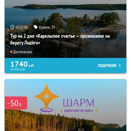
07:51:00
Купили:
39
Тур на 2 дня «Карельское счастье — проживание на
берегу Ладоги»
Достоевская
1740
ПОДРОБНЕЕ
руб.
13900
руб.
-50
%