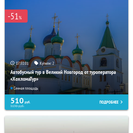
-51
%
07:51:00
Купили:
2
Автобусный тур в Великий Новгород от туроператора
«ХохломаТур»
Сенная площадь
510
ПОДРОБНЕЕ
руб.
5190
руб.