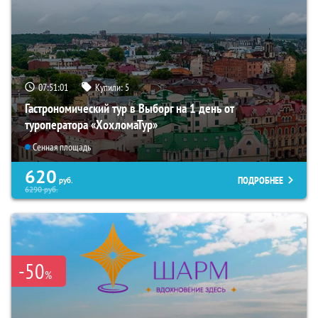
07:51:00
Купили:
5
Гастрономический тур в Выборг на 1 день от
туроператора «ХохломаТур»
Сенная площадь
620
ПОДРОБНЕЕ
руб.
6290
руб.
-50
%