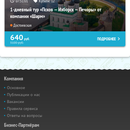
07:51:00
Купили:
12
1-дневный тур «Псков — Изборск — Печоры» от
компании «Шарм»
Достоевская
640
ПОДРОБНЕЕ
руб.
5100
руб.
Компания
Основное
Публикации о нас
Вакансии
Правила сервиса
Ответы на вопросы
Бизнес-Партнёрам