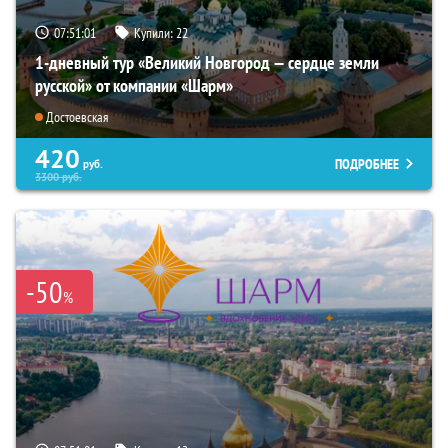
07:51:00
Купили:
22
1-дневный тур «Великий Новгород — сердце земли
русской» от компании «Шарм»
Достоевская
420
ПОДРОБНЕЕ
руб.
3300
руб.
-50
%