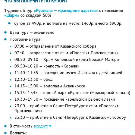
ЧТО ВЫ ПОЛУЧИТЕ ПО КУПОНУ
1-дневный тур
«Рускеала — мраморное царство»
от компании
«Шарм»
со скидкой 50%
Купон за 490р. и доплата на месте: 1460р. вместо 3900р.
Даты тура — ежедневно
Программа тура:
07.00 — отправление от Казанского собора
07.40 — отправление от ст. м. «Проспект Просвещения»
08.50–09.10 — Храм Коневской иконы Божией Матери
09.50–10.20 — крепость «Корела»
11.40–11.55 — посещение музея Иван-чая с дегустацией
12.30–13.30 — обед
14.15–15.00 — водопады Ахвенкоски
15.15–17.45 — горный парк «Рускеала» (Мраморный каньон)
19.30–19.50 — посещение карельской рыбной лавки
23.00 — прибытие в Санкт-Петербург к ст. м. «Проспект
Просвещения»
23.30 — прибытие в Санкт-Петербург к Казанскому собору
В стоимость
входит:
Доплаты: