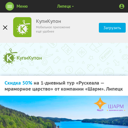
Меню
Липецк
КупиКупон
Мобильное приложение
Загрузить
ещё удобнее
Скидка 50%
на 1-дневный тур «Рускеала —
мраморное царство» от компании «Шарм». Липецк