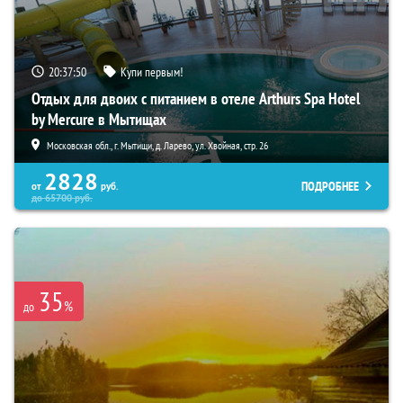
20:37:49
Купи первым!
Отдых для двоих с питанием в отеле Arthurs Spa Hotel
by Mercure в Мытищах
Московская обл., г. Мытищи, д. Ларево, ул. Хвойная, стр. 26
2828
ПОДРОБНЕЕ
от
руб.
до
65700
руб.
35
%
до