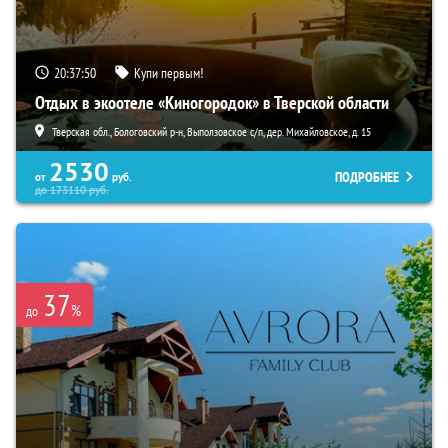
20:37:49
Купи первым!
Отдых в экоотеле «Киногородок» в Тверской области
Тверская обл., Бологовский р-н, Выползовское с/п, дер. Михайловское, д. 15
2530
ПОДРОБНЕЕ
от
руб.
до
173110
руб.
37
%
до