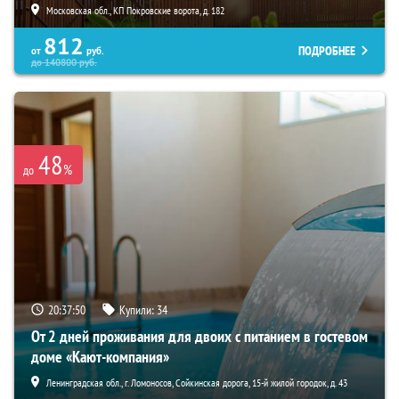
Московская обл., КП Покровские ворота, д. 182
812
ПОДРОБНЕЕ
от
руб.
до
140800
руб.
48
%
до
20:37:49
Купили:
34
От 2 дней проживания для двоих с питанием в гостевом
доме «Кают-компания»
Ленинградская обл., г. Ломоносов, Сойкинская дорога, 15-й жилой городок, д. 43