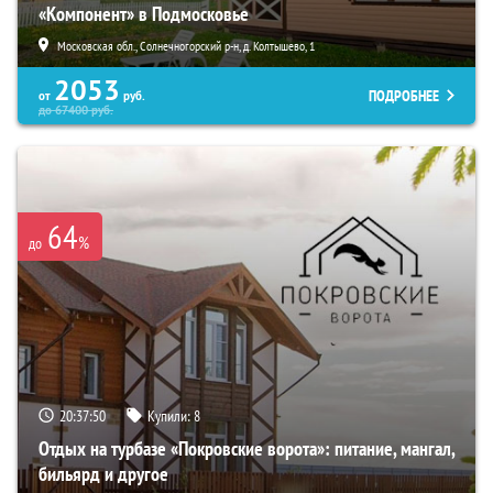
«Компонент» в Подмосковье
Московская обл., Солнечногорский р-н, д. Колтышево, 1
2053
ПОДРОБНЕЕ
от
руб.
до
67400
руб.
64
%
до
20:37:49
Купили:
8
Отдых на турбазе «Покровские ворота»: питание, мангал,
бильярд и другое