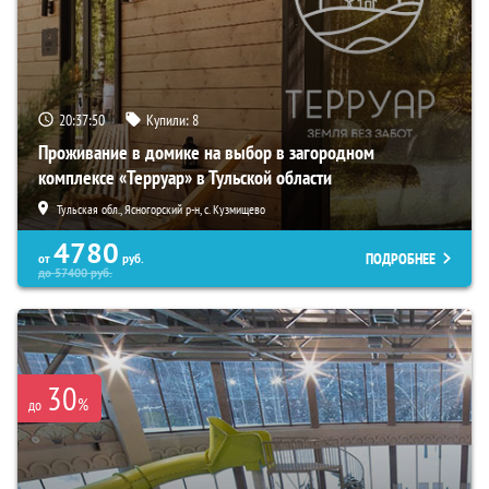
20:37:49
Купили:
8
Проживание в домике на выбор в загородном
комплексе «Терруар» в Тульской области
Тульская обл., Ясногорский р-н, с. Кузмищево
4780
ПОДРОБНЕЕ
от
руб.
до
57400
руб.
30
%
до