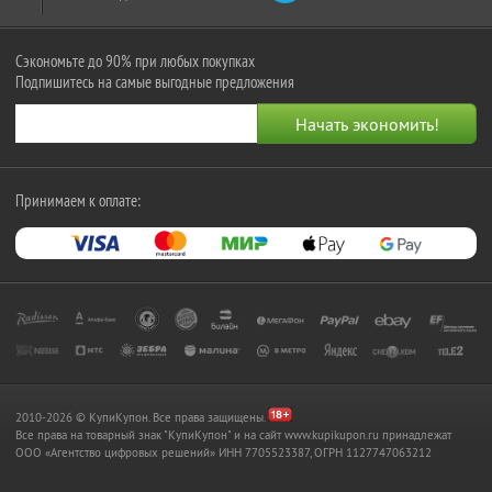
Сэкономьте до 90% при любых покупках
Подпишитесь на самые выгодные предложения
Принимаем к оплате:
2010-2026 © КупиКупон. Все права защищены.
Все права на товарный знак "КупиКупон" и на сайт www.kupikupon.ru принадлежат
OOO «Агентство цифровых решений» ИНН 7705523387, ОГРН 1127747063212