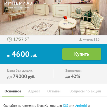
115
:
:
Купили:
4600
от
руб.
Цена без скидки:
Экономия:
79000
42%
до
до
руб.
Основное
Адреса
Отзывы
Вопросы по акции
Скачайте приложение КупиКупона для
IOS
или
Android
и