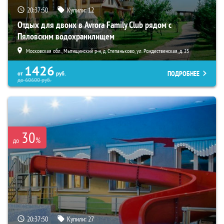
20:37:49
Купили:
12
Отдых для двоих в Avrora Family Club рядом с
Пяловским водохранилищем
Московская обл., Мытищинский р-н, д. Степаньково, ул. Рождественская, д. 25
1426
ПОДРОБНЕЕ
от
руб.
до
60600
руб.
30
%
до
20:37:49
Купили:
27