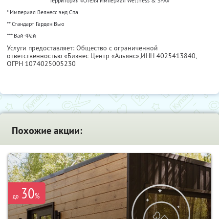
Территория «Отеля Империал Wellness & SPA»
* Империал Велнесс энд Спа
** Стандарт Гарден Вью
*** Вай-Фай
Услуги предоставляет: Общество с ограниченной
ответственностью «Бизнес Центр «Альянс»,
ИНН 4025413840
,
ОГРН 1074025005230
Похожие акции:
30
%
до