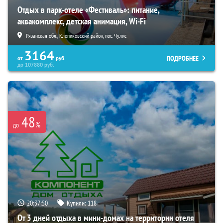
Отдых в парк-отеле «Фестиваль»: питание,
аквакомплекс, детская анимация, Wi-Fi
Рязанская обл., Клепиковский район, пос. Чулис
3164
ПОДРОБНЕЕ
от
руб.
до
107880
руб.
48
%
до
20:37:49
Купили:
118
От 3 дней отдыха в мини-домах на территории отеля