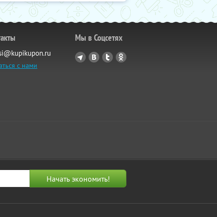
такты
Мы в Соцсетях
si@kupikupon.ru
аться с нами