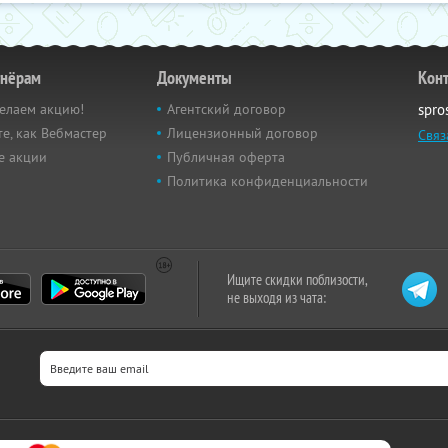
тнёрам
Документы
Кон
елаем акцию!
Агентский договор
spro
е, как Вебмастер
Лицензионный договор
Связ
е акции
Публичная оферта
Политика конфиденциальности
Ищите скидки поблизости,
не выходя из чата: