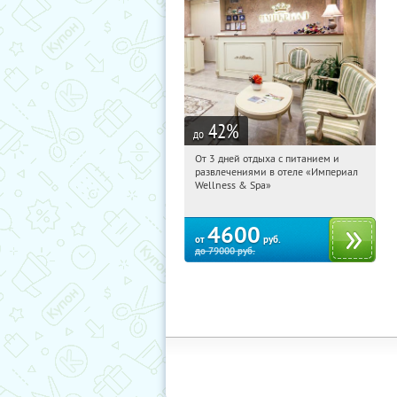
42
%
до
От 3 дней отдыха с питанием и
13:38:16
Купили:
114
развлечениями в отеле «Империал
Калужская обл., г. Обнинск, Киевское
Wellness & Spa»
ш., д. 11А
4600
от
руб.
до
79000
руб.