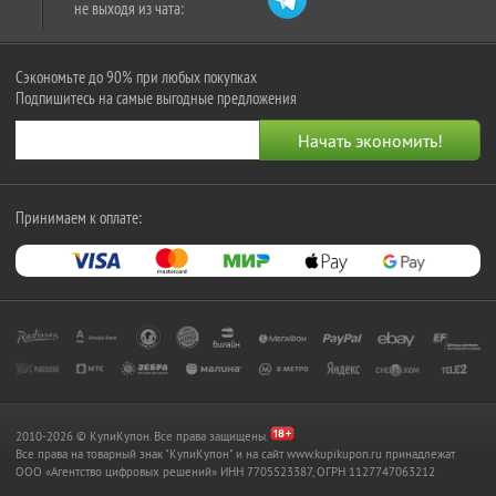
не выходя из чата:
Сэкономьте до 90% при любых покупках
Подпишитесь на самые выгодные предложения
Принимаем к оплате:
2010-2026 © КупиКупон. Все права защищены.
Все права на товарный знак "КупиКупон" и на сайт www.kupikupon.ru принадлежат
OOO «Агентство цифровых решений» ИНН 7705523387, ОГРН 1127747063212