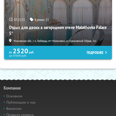
07:21:52
Купили:
13
Отдых для двоих в загородном отеле Malakhovka Palace
5*
Московская обл., г. о. Люберцы, пгт Малаховка, ул. Красковский Обрыв, 7к1
2520
ПОДРОБНЕЕ
от
руб.
до
57000
руб.
Компания
Основное
Публикации о нас
Вакансии
Правила сервиса