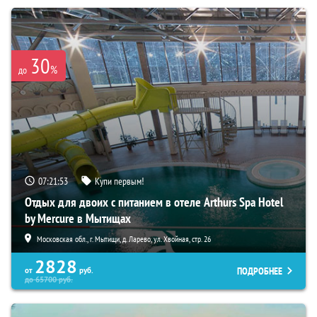
30
%
до
07:21:52
Купи первым!
Отдых для двоих с питанием в отеле Arthurs Spa Hotel
by Mercure в Мытищах
Московская обл., г. Мытищи, д. Ларево, ул. Хвойная, стр. 26
2828
ПОДРОБНЕЕ
от
руб.
до
65700
руб.