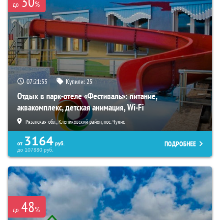
30
%
до
07:21:52
Купили:
25
Отдых в парк-отеле «Фестиваль»: питание,
аквакомплекс, детская анимация, Wi-Fi
Рязанская обл., Клепиковский район, пос. Чулис
3164
ПОДРОБНЕЕ
от
руб.
до
107880
руб.
48
%
до