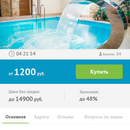
34
:
:
Купили:
1200
от
руб.
Цена без скидки:
Экономия:
14900
48%
до
до
руб.
Основное
Адреса
Отзывы
Вопросы по акции