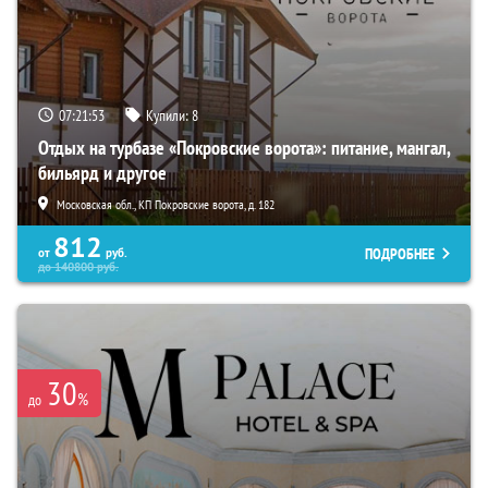
07:21:52
Купили:
8
Отдых на турбазе «Покровские ворота»: питание, мангал,
бильярд и другое
Московская обл., КП Покровские ворота, д. 182
812
ПОДРОБНЕЕ
от
руб.
до
140800
руб.
30
%
до