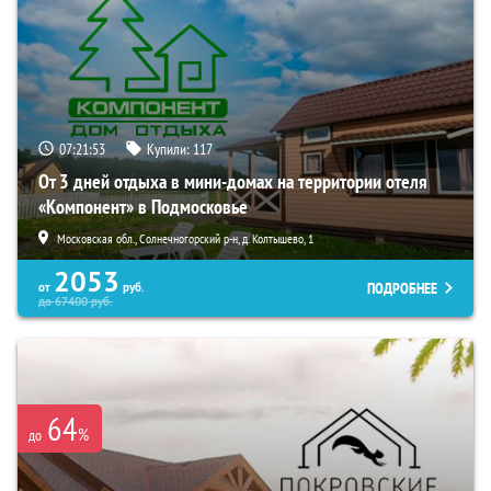
07:21:52
Купили:
117
От 3 дней отдыха в мини-домах на территории отеля
«Компонент» в Подмосковье
Московская обл., Солнечногорский р-н, д. Колтышево, 1
2053
ПОДРОБНЕЕ
от
руб.
до
67400
руб.
64
%
до