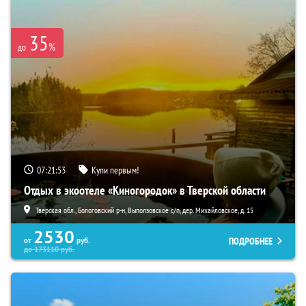
35
%
до
07:21:52
Купи первым!
Отдых в экоотеле «Киногородок» в Тверской области
Тверская обл., Бологовский р-н, Выползовское с/п, дер. Михайловское, д. 15
2530
ПОДРОБНЕЕ
от
руб.
до
173110
руб.