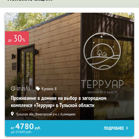
30
%
до
07:21:52
Купили:
8
Проживание в домике на выбор в загородном
комплексе «Терруар» в Тульской области
Тульская обл., Ясногорский р-н, с. Кузмищево
4780
ПОДРОБНЕЕ
от
руб.
до
57400
руб.