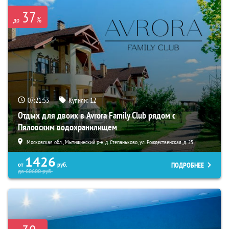
37
%
до
07:21:52
Купили:
12
Отдых для двоих в Avrora Family Club рядом с
Пяловским водохранилищем
Московская обл., Мытищинский р-н, д. Степаньково, ул. Рождественская, д. 25
1426
ПОДРОБНЕЕ
от
руб.
до
60600
руб.