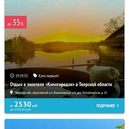
35
%
до
19:19:53
Купи первым!
Отдых в экоотеле «Киногородок» в Тверской области
Тверская обл., Бологовский р-н, Выползовское с/п, дер. Михайловское, д. 15
2530
ПОДРОБНЕЕ
от
руб.
до
173110
руб.