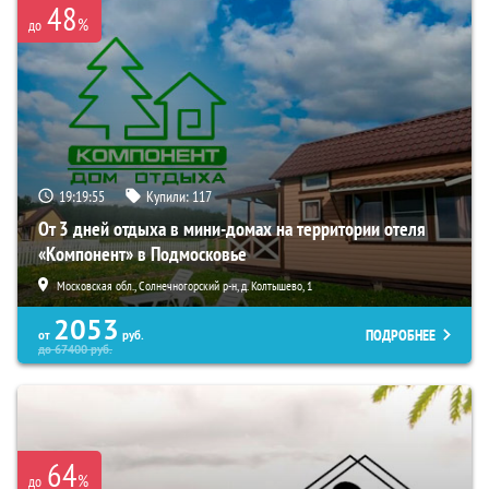
48
%
до
19:19:53
Купили:
117
От 3 дней отдыха в мини-домах на территории отеля
«Компонент» в Подмосковье
Московская обл., Солнечногорский р-н, д. Колтышево, 1
2053
ПОДРОБНЕЕ
от
руб.
до
67400
руб.
64
%
до