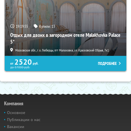
19:19:53
Купили:
13
Отдых для двоих в загородном отеле Malakhovka Palace
5*
Московская обл., г. о. Люберцы, пгт Малаховка, ул. Красковский Обрыв, 7к1
2520
ПОДРОБНЕЕ
от
руб.
до
57000
руб.
Компания
Основное
Публикации о нас
Вакансии