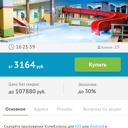
23
:
:
Купили:
3164
от
руб.
Цена без скидки:
Экономия:
107880
30%
до
до
руб.
Основное
Адреса
Отзывы
Вопросы по акции
Скачайте приложение КупиКупона для
IOS
или
Android
и