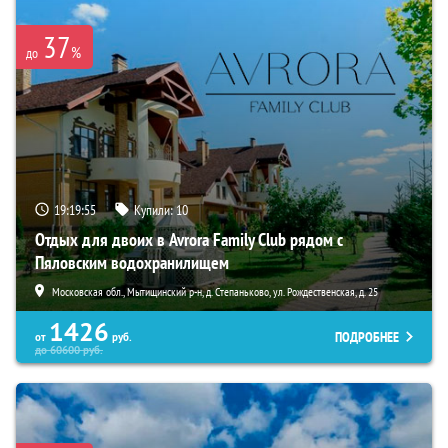
37
%
до
19:19:53
Купили:
10
Отдых для двоих в Avrora Family Club рядом с
Пяловским водохранилищем
Московская обл., Мытищинский р-н, д. Степаньково, ул. Рождественская, д. 25
1426
ПОДРОБНЕЕ
от
руб.
до
60600
руб.