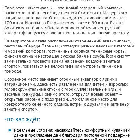
Парк-отель «Фестиваль» — это новый загородный комплекс,
расположенный в непосредственной близости от Мещерского
национального парка. Отель находится в живописном месте, в
170 км от Москвы по Егорьевскому шоссе и 90 км от Рязани.
Архитектурный ансамбль гармонично объединяет русский
колорит, французскую элегантность и скандинавскую простоту.
На территории отеля расположены современный аквакомплекс,
ресторан «Сердце Парижа», коттеджи разных ценовых категорий
и уровней комфорта, гостиничные корпуса, теннисные корты,
финская сауна и настоящая русская баня из сруба. Гости смогут
замечательно провести время на свежем воздухе, заняться
спортом, покататься на велосипеде или устроить пикник на
природе.
Особенное место занимает огромный аквапарк с яркими
аттракционами. Здесь есть развлечения для детей и взрослых:
головокружительные спуски с горок, увлекательные игры и
весёлые конкурсы. Помимо этого, открылся новый объект —
открытый бассейн с подогревом. Это отличное место для
комфортного семейного отдыха, встреч с друзьями и активных
занятий спортом.
Что вас ждёт:
идеальные условия: наслаждайтесь комфортным купанием
даже в прохладные дни благодаря постоянной поддержке