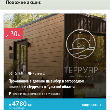
Похожие акции:
30
%
до
19:19:53
Купили:
8
Проживание в домике на выбор в загородном
комплексе «Терруар» в Тульской области
Тульская обл., Ясногорский р-н, с. Кузмищево
4780
ПОДРОБНЕЕ
от
руб.
до
57400
руб.