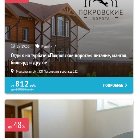
19:19:53
Купили:
7
Отдых на турбазе «Покровские ворота»: питание, мангал,
бильярд и другое
Московская обл., КП Покровские ворота, д. 182
812
ПОДРОБНЕЕ
от
руб.
до
140800
руб.
48
%
до