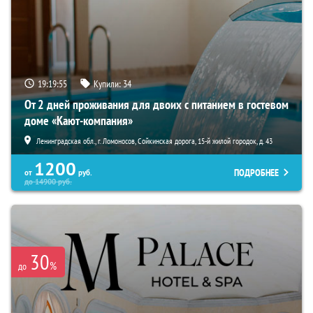
19:19:53
Купили:
34
От 2 дней проживания для двоих с питанием в гостевом
доме «Кают-компания»
Ленинградская обл., г. Ломоносов, Сойкинская дорога, 15-й жилой городок, д. 43
1200
ПОДРОБНЕЕ
от
руб.
до
14900
руб.
30
%
до