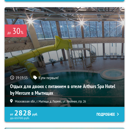
30
%
до
19:19:53
Купи первым!
Отдых для двоих с питанием в отеле Arthurs Spa Hotel
by Mercure в Мытищах
Московская обл., г. Мытищи, д. Ларево, ул. Хвойная, стр. 26
2828
ПОДРОБНЕЕ
от
руб.
до
65700
руб.