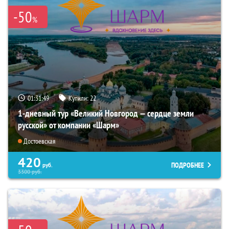
-50
%
01:31:48
Купили:
22
1-дневный тур «Великий Новгород — сердце земли
русской» от компании «Шарм»
Достоевская
420
ПОДРОБНЕЕ
руб.
3300
руб.