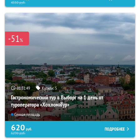
4550
руб.
-51
%
01:31:48
Купили:
5
Гастрономический тур в Выборг на 1 день от
туроператора «ХохломаТур»
Сенная площадь
620
ПОДРОБНЕЕ
руб.
6290
руб.