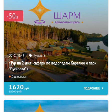
-50
%
01:31:48
Купили:
6
«Тур на 2 дня: сафари по водопадам Карелии и парк
“Рускеала"»
Достоевская
1620
ПОДРОБНЕЕ
руб.
12900
руб.