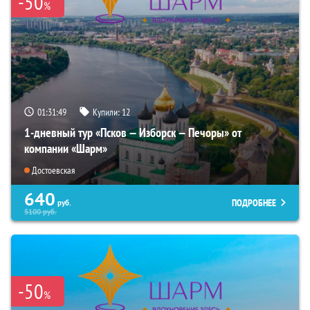
-50
%
01:31:48
Купили:
12
1-дневный тур «Псков — Изборск — Печоры» от
компании «Шарм»
Достоевская
640
ПОДРОБНЕЕ
руб.
5100
руб.
-50
%