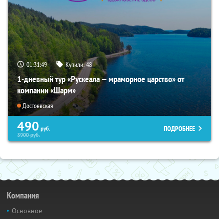
01:31:48
Купили:
48
1-дневный тур «Рускеала — мраморное царство» от
компании «Шарм»
Достоевская
490
ПОДРОБНЕЕ
руб.
3900
руб.
Компания
Основное