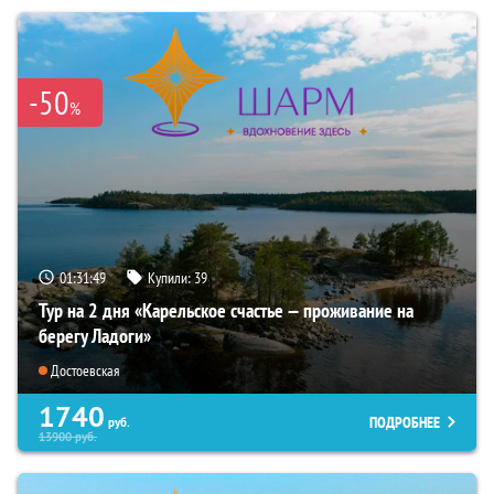
-50
%
01:31:48
Купили:
39
Тур на 2 дня «Карельское счастье — проживание на
берегу Ладоги»
Достоевская
1740
ПОДРОБНЕЕ
руб.
13900
руб.