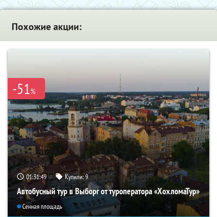
Похожие акции:
-51
%
01:31:48
Купили:
9
Автобусный тур в Выборг от туроператора «ХохломаТур»
Сенная площадь