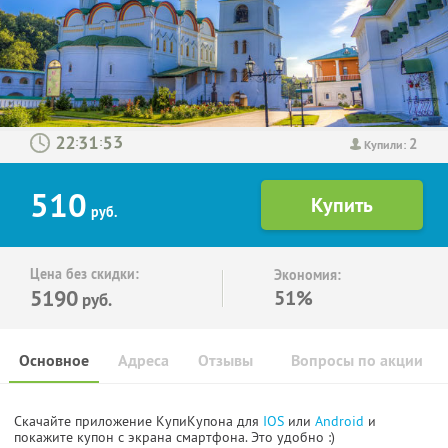
2
:
:
Купили:
510
руб.
Цена без скидки:
Экономия:
5190
51%
руб.
Основное
Адреса
Отзывы
Вопросы по акции
Скачайте приложение КупиКупона для
IOS
или
Android
и
покажите купон с экрана смартфона. Это удобно :)