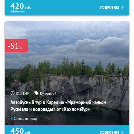
420
ПОДРОБНЕЕ
руб.
4230
руб.
-51
%
01:31:48
Купили:
24
Автобусный тур в Карелию «Мраморный каньон
Рускеала и водопады» от «ХохломаТур»
Сенная площадь
450
ПОДРОБНЕЕ
руб.