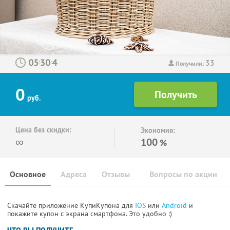
33
:
:
Получили:
0
руб.
Цена без скидки:
Экономия:
∞
100
%
Основное
Адреса
Отзывы
Вопросы по акции
Скачайте приложение КупиКупона для
IOS
или
Android
и
покажите купон с экрана смартфона. Это удобно :)