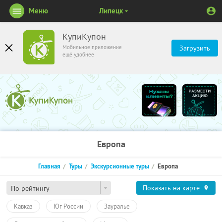
Меню
Липецк
КупиКупон
Мобильное приложение
Загрузить
ещё удобнее
Европа
Главная
Туры
Экскурсионные туры
Европа
Показать на карте
По рейтингу
Кавказ
Юг России
Зауралье