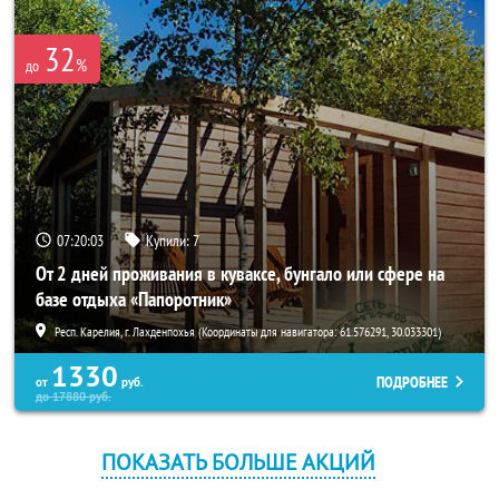
32
%
до
07:20:02
Купили:
7
От 2 дней проживания в куваксе, бунгало или сфере на
базе отдыха «Папоротник»
Респ. Карелия, г. Лахденпохья (Координаты для навигатора: 61.576291, 30.033301)
1330
ПОДРОБНЕЕ
от
руб.
до
17880
руб.
ПОКАЗАТЬ БОЛЬШЕ АКЦИЙ