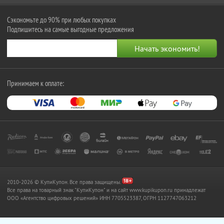
Сэкономьте до 90% при любых покупках
Подпишитесь на самые выгодные предложения
Принимаем к оплате:
2010-2026 © КупиКупон. Все права защищены.
Все права на товарный знак "КупиКупон" и на сайт www.kupikupon.ru принадлежат
OOO «Агентство цифровых решений» ИНН 7705523387, ОГРН 1127747063212