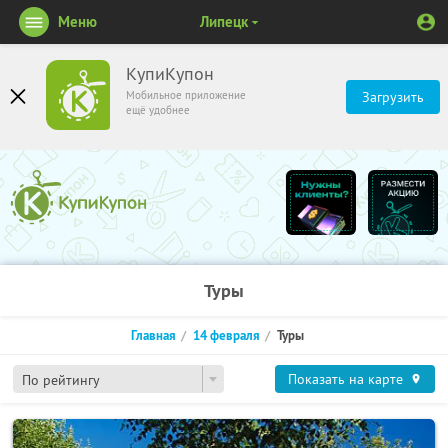
Меню
Липецк
КупиКупон
Мобильное приложение
Загрузить
ещё удобнее
Туры
Главная
14 февраля
Туры
Показать на карте
По рейтингу