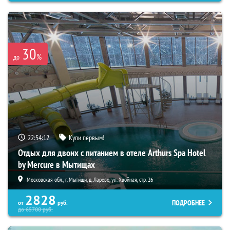
30
%
до
22:54:10
Купи первым!
Отдых для двоих с питанием в отеле Arthurs Spa Hotel
by Mercure в Мытищах
Московская обл., г. Мытищи, д. Ларево, ул. Хвойная, стр. 26
2828
ПОДРОБНЕЕ
от
руб.
до
65700
руб.