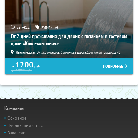
22:54:10
Купили:
34
От 2 дней проживания для двоих с питанием в гостевом
доме «Кают-компания»
Ленинградская обл., г. Ломоносов, Сойкинская дорога, 15-й жилой городок, д. 43
1200
ПОДРОБНЕЕ
от
руб.
до
14900
руб.
Компания
Основное
Публикации о нас
Вакансии