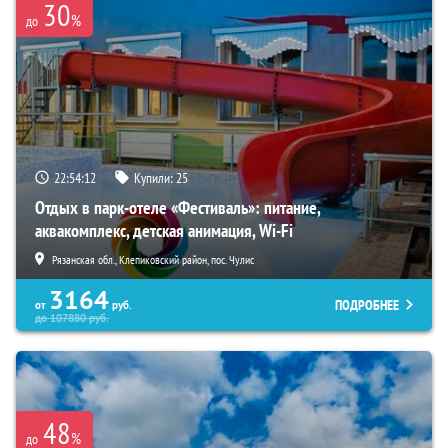
30
%
до
22:54:10
Купили:
25
Отдых в парк-отеле «Фестиваль»: питание,
аквакомплекс, детская анимация, Wi-Fi
Рязанская обл., Клепиковский район, пос. Чулис
3164
ПОДРОБНЕЕ
от
руб.
до
107880
руб.
48
%
до