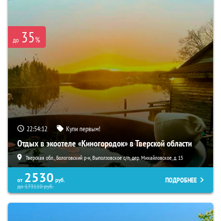
35
%
до
22:54:10
Купи первым!
Отдых в экоотеле «Киногородок» в Тверской области
Тверская обл., Бологовский р-н, Выползовское с/п, дер. Михайловское, д. 15
2530
ПОДРОБНЕЕ
от
руб.
до
173110
руб.