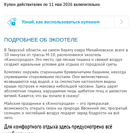
Купон действителен по 11 мая 2026 включительно
Узнай, как воспользоваться купоном
ПОДРОБНЕЕ ОБ ЭКООТЕЛЕ
В Тверской области, на самом берегу озера Михайловское, всего в
10 минутах от трассы М-10, расположился экоотель
«Киногородок». Это место, где лесная тишина и свежий воздух
создают идеальные условия для отдыха от городской суеты.
Комплекс окружён старинными бревенчатыми башнями, некогда
служившими сторожевыми постами. Они величественно
возвышаются над водой, а за смолистым частоколом видны
крыши построек и маковка небольшой часовни. Здесь царит
абсолютная тишина, нарушаемая лишь щебетом птиц и шелестом
ветвей. Кажется, что вы попали в сказку!
Майские праздники в «Киногородке» — это прекрасная
возможность открыть сезон на природе. Весенний лес, прогретый
солнцем, и чистейший воздух подарят заряд бодрости на всё
лето.
Для комфортного отдыха здесь предусмотрено всё