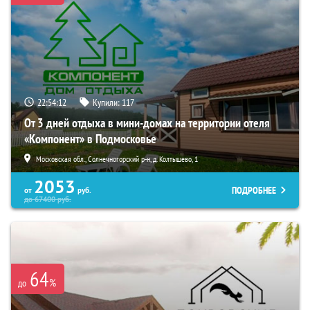
22:54:10
Купили:
117
От 3 дней отдыха в мини-домах на территории отеля
«Компонент» в Подмосковье
Московская обл., Солнечногорский р-н, д. Колтышево, 1
2053
ПОДРОБНЕЕ
от
руб.
до
67400
руб.
64
%
до