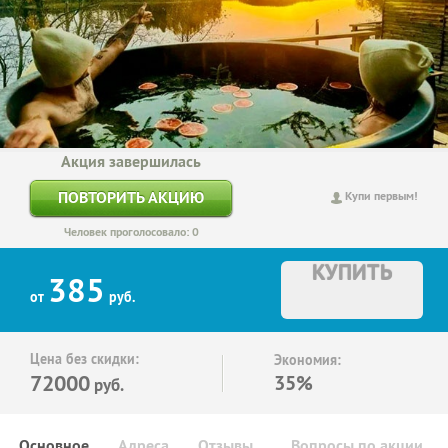
Акция завершилась
ПОВТОРИТЬ АКЦИЮ
Купи первым!
Человек проголосовало: 0
КУПИТЬ
385
от
руб.
Цена без скидки:
Экономия:
72000
35%
руб.
Основное
Адреса
Отзывы
Вопросы по акции