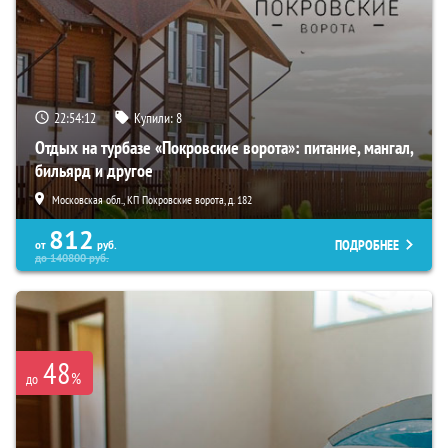
22:54:10
Купили:
8
Отдых на турбазе «Покровские ворота»: питание, мангал,
бильярд и другое
Московская обл., КП Покровские ворота, д. 182
812
ПОДРОБНЕЕ
от
руб.
до
140800
руб.
48
%
до