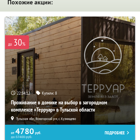
Похожие акции:
30
%
до
22:54:10
Купили:
8
Проживание в домике на выбор в загородном
комплексе «Терруар» в Тульской области
Тульская обл., Ясногорский р-н, с. Кузмищево
4780
ПОДРОБНЕЕ
от
руб.
до
57400
руб.