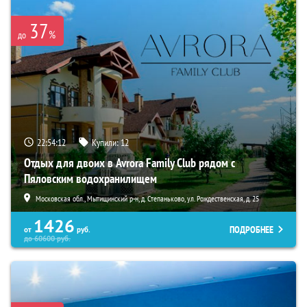
37
%
до
22:54:10
Купили:
12
Отдых для двоих в Avrora Family Club рядом с
Пяловским водохранилищем
Московская обл., Мытищинский р-н, д. Степаньково, ул. Рождественская, д. 25
1426
ПОДРОБНЕЕ
от
руб.
до
60600
руб.