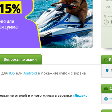
∞
До ко
Вопросы по акции
К
а для
IOS
или
Android
и покажите купон с экрана
О
рование отелей и иного жилья в сервисе
«Яндекс
t