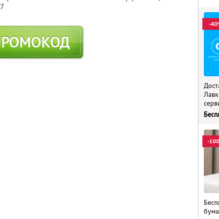
57
-40
ПРОМОКОД
Дост
Лавк
серв
Бесп
-10
Бесп
бума