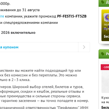
Д
3000р.
живания до 31 августа
йте
компании, укажите промокод
PF-FESTI5-FT5ZB
Бро
ими спецпредложениями компании
пол
Пу
а 2026 включительно
Бе
ся купоном
Р
-10
ествия» вы можете найти подходящий тур или
их без комиссии и без переплаты. Это можно
льно в 2–3 клика.
неров. Широкий выбор отелей, билетов и туров,
нформация, скидки и кешбэк, реальные отзывы и
ные преимущества и сильные стороны сервиса.
Кухо
 гарантию заселения — вы точно попадете в номер.
на м
 ограниченной ответственностью "Перфлюенс",
ИНН
Бесп