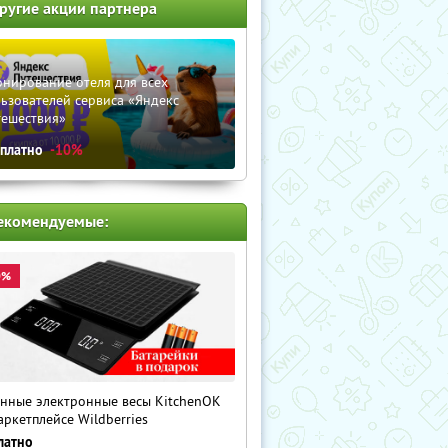
ругие акции партнера
нирование отеля для всех
ьзователей сервиса «Яндекс
тешествия»
сплатно
-10%
екомендуемые:
0%
нные электронные весы KitchenOK
аркетплейсе Wildberries
латно