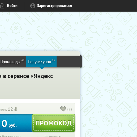
Войти
Зарегистрироваться
48
83
Промокоды
ПолучиКупон
я в сервисе «Яндекс
12
(9)
или:
0
руб.
 без скидки: