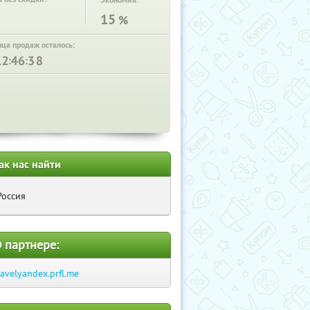
Экономия:
15
%
нца продаж осталось:
:
:
ак нас найти
Россия
 партнере:
ravelyandex.prfl.me