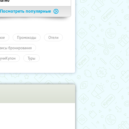
латно
Посмотреть популярные
ное
Промокоды
Отели
висы бронирования
учиКупон
Туры