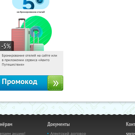
-5
%
Бронирование отелей на сайте или
15:46:34
Получи первым!
в приложении сервиса «Авито
Россия
Путешествия»
Промокод
тнёрам
Документы
Кон
елаем акцию!
Агентский договор
spro