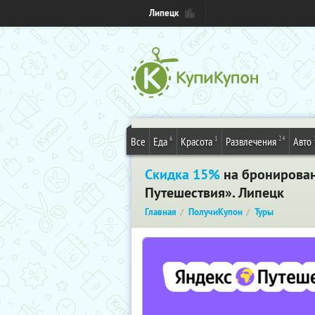
Липецк
6
1
24
Все
Еда
Красота
Развлечения
Авто
Скидка 15%
на бронировани
Путешествия». Липецк
Главная
ПолучиКупон
Туры