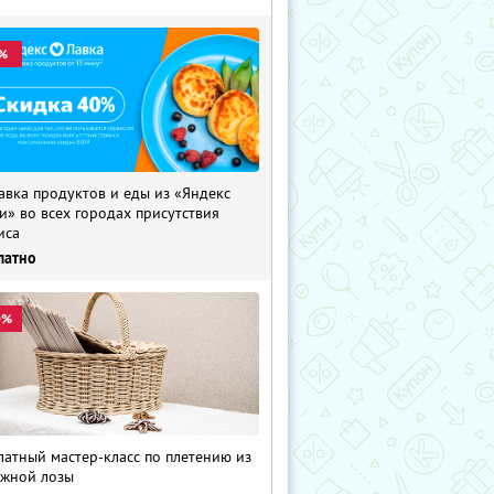
%
авка продуктов и еды из «Яндекс
и» во всех городах присутствия
иса
латно
0%
латный мастер-класс по плетению из
жной лозы