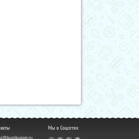
такты
Мы в Соцсетях
si@kupikupon.ru