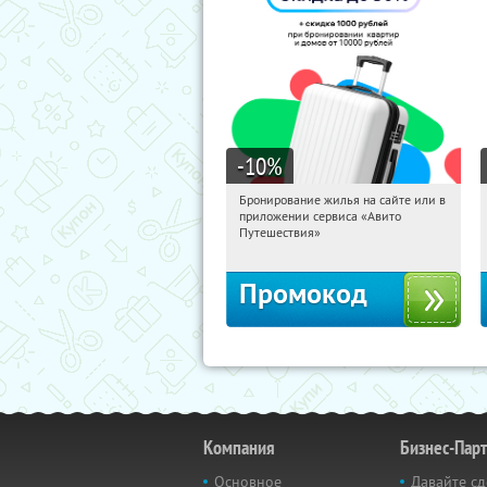
-10
%
Бронирование жилья на сайте или в
15:46:34
Получили:
10
приложении сервиса «Авито
Россия
Путешествия»
Промокод
Компания
Бизнес-Пар
Основное
Давайте сд