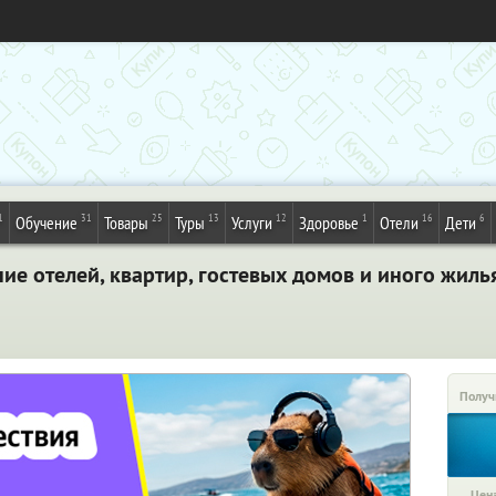
1
31
25
13
12
1
16
6
Обучение
Товары
Туры
Услуги
Здоровье
Отели
Дети
е отелей, квартир, гостевых домов и иного жиль
Получ
Цена