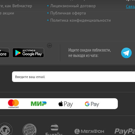
е, как Вебмастер
Лицензионный договор
Связ
е акции
Публичная оферта
Политика конфиденциальности
Ищите скидки поблизости,
не выходя из чата: