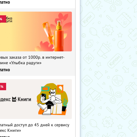
латно
%
рвых заказа от 1000р. в интернет-
зине «Улыбка радуги»
латно
0%
латный доступ до 45 дней к сервису
екс Книги»