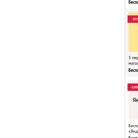
Бесп
-35
3 пе
мага
Бесп
-10
Бесп
«Янд