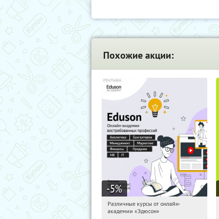
Похожие акции:
-5
%
Различные курсы от онлайн-
21:38:38
Получили:
2
академии «Эдюсон»
Россия