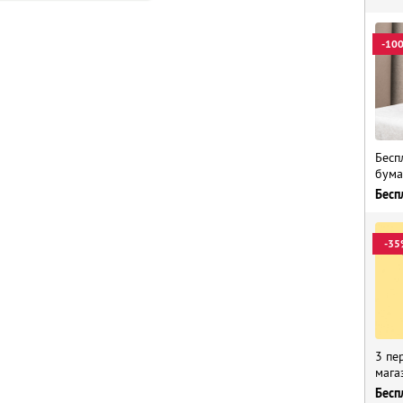
-10
Бесп
бума
Бесп
-35
3 пе
мага
Бесп