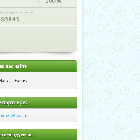
100
%
нца продаж осталось:
:
:
ак нас найти
Москва, Россия
 партнере:
nline-u4eba.ru
екомендуемые: