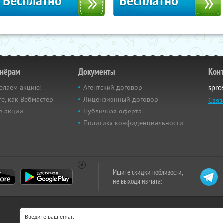
Бесплатно
Бесплатно
тнёрам
Документы
Кон
елаем акцию!
Агентский договор
spro
е, как Вебмастер
Лицензионный договор
Связ
е акции
Публичная оферта
Политика конфиденциальности
Ищите скидки поблизости,
не выходя из чата: