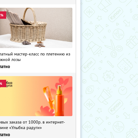
0%
латный мастер-класс по плетению из
жной лозы
латно
%
рвых заказа от 1000р. в интернет-
зине «Улыбка радуги»
латно