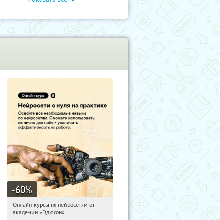
-60
%
Онлайн-курсы по нейросетям от
21:38:38
Получили:
6
академии «Эдюсон»
Москва