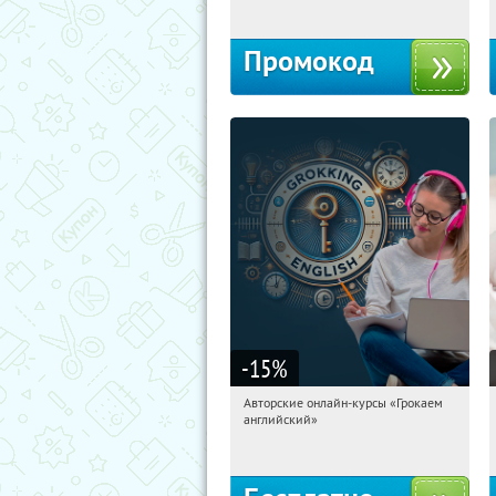
Промокод
-15
%
Авторские онлайн-курсы «Грокаем
21:38:38
Получили:
4
английский»
Россия