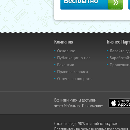
Бесплатно
Компания
Бизнес-Пар
Основное
Давайте сд
Публикации о нас
Заработайт
Вакансии
Прошедши
Правила сервиса
Ответы на вопросы
Все наши купоны доступны
через Мобильное Приложение:
Сэкономьте до 90% при любых покупках
Подпишитесь на самые выгодные предложения