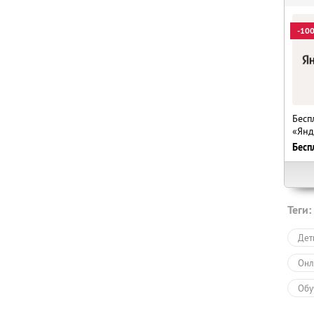
-10
Бесп
«Янд
Бесп
Теги:
Дет
Онл
Обу
Обу