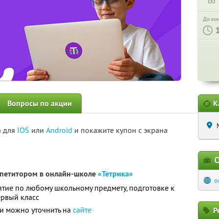
∞
До ко
Вопросы по акции
К
а для
IOS
или
Android
и покажите купон с экрана
О
епетитором в онлайн-школе
«Тетрика»
o
тие по любому школьному предмету, подготовке к
ервый класс
и можно уточнить на
сайте
Р