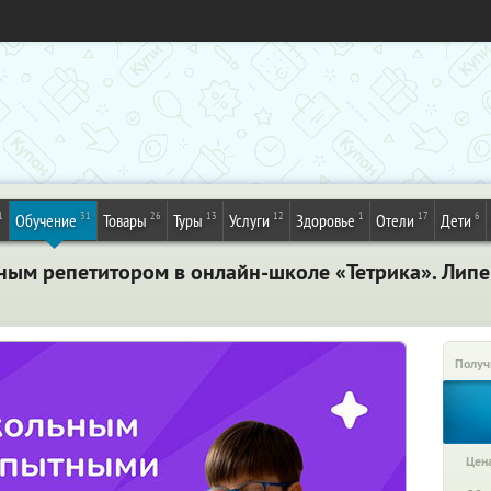
1
31
26
13
12
1
17
6
Обучение
Товары
Туры
Услуги
Здоровье
Отели
Дети
ным репетитором в онлайн-школе «Тетрика». Лип
Получ
Цена