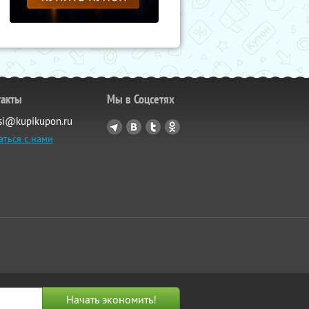
такты
Мы в Соцсетях
si@kupikupon.ru
аться с нами