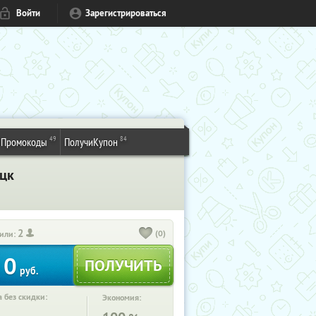
Войти
Зарегистрироваться
49
84
Промокоды
ПолучиКупон
ецк
2
(0)
или:
0
руб.
 без скидки:
Экономия: