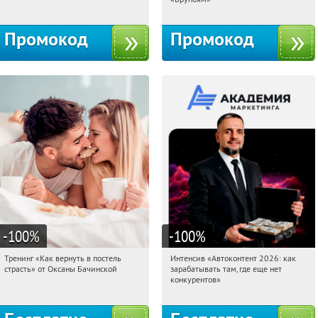
Промокод
Промокод
-100
%
-100
%
Тренинг «Как вернуть в постель
Интенсив «Автоконтент 2026: как
21:38:38
Получили:
16
21:38:38
Получили:
4
страсть» от Оксаны Бачинской
зарабатывать там, где еще нет
Россия
Россия
конкурентов»