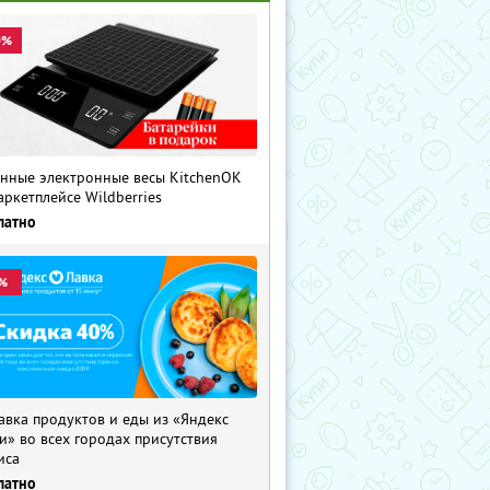
0%
нные электронные весы KitchenOK
аркетплейсе Wildberries
латно
%
авка продуктов и еды из «Яндекс
и» во всех городах присутствия
иса
латно