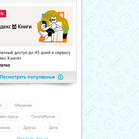
0%
латный доступ до 45 дней к сервису
екс Книги»
латно
Посмотреть популярные
и
Обучение
айн-курсы
ПолучиКупон
чение
Другое
Дети
Показать все
чение