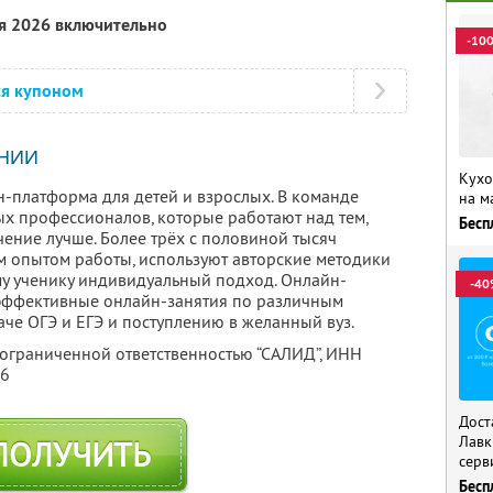
ря 2026 включительно
-10
ся купоном
НИИ
Кухо
н-платформа для детей и взрослых. В команде
на м
х профессионалов, которые работают над тем,
Бесп
ение лучше. Более трёх с половиной тысяч
 опытом работы, используют авторские методики
у ученику индивидуальный подход. Онлайн-
-40
 эффективные онлайн-занятия по различным
аче ОГЭ и ЕГЭ и поступлению в желанный вуз.
 ограниченной ответственностью “САЛИД”,
ИНН
76
Дост
Лавк
ПОЛУЧИТЬ
серв
Бесп