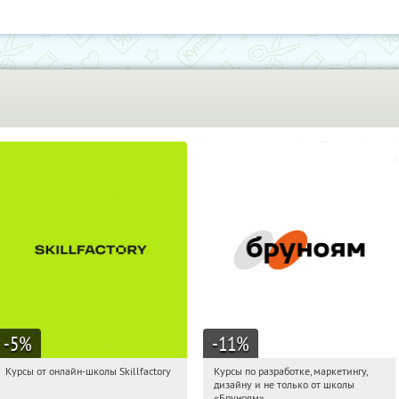
-5
%
-11
%
Курсы от онлайн-школы Skillfactory
Курсы по разработке, маркетингу,
21:38:38
Получи первым!
21:38:38
Получи первым!
дизайну и не только от школы
Россия
Россия
«Бруноям»