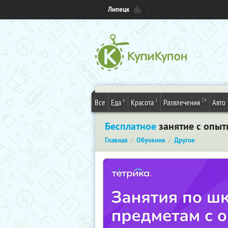
Липецк
6
1
24
Все
Еда
Красота
Развлечения
Авто
Бесплатное
занятие с опыт
Главная
Обучение
Другое