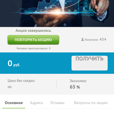
Акция завершилась
454
ПОВТОРИТЬ АКЦИЮ
Получили:
Человек проголосовало: 0
ПОЛУЧИТЬ
0
руб.
Цена без скидки:
Экономия:
∞
65
%
Основное
Адреса
Отзывы
Вопросы по акции