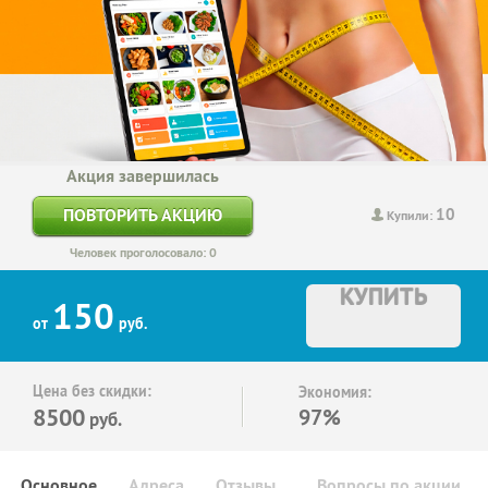
Акция завершилась
10
ПОВТОРИТЬ АКЦИЮ
Купили:
Человек проголосовало: 0
КУПИТЬ
150
от
руб.
Цена без скидки:
Экономия:
8500
97%
руб.
Основное
Адреса
Отзывы
Вопросы по акции