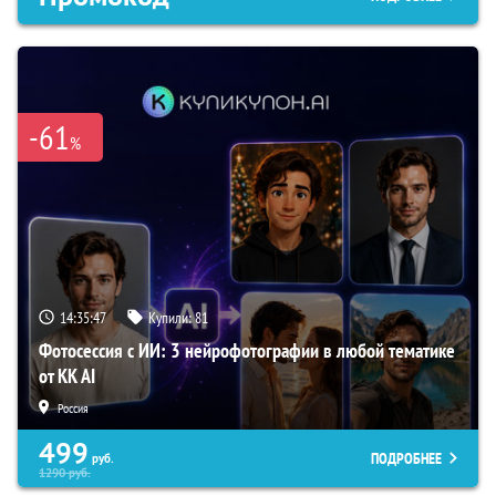
-61
%
14:35:46
Купили:
81
Фотосессия с ИИ: 3 нейрофотографии в любой тематике
от KK AI
Россия
499
ПОДРОБНЕЕ
руб.
1290
руб.