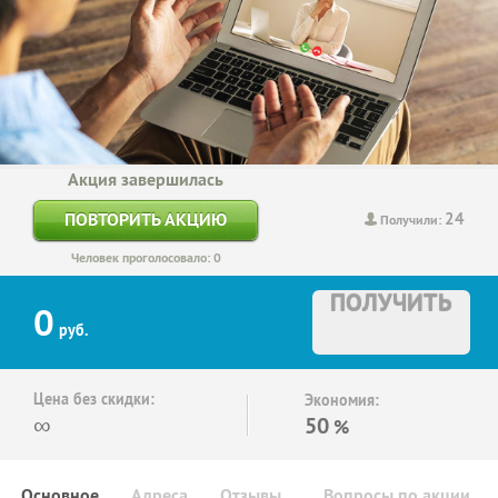
Акция завершилась
24
ПОВТОРИТЬ АКЦИЮ
Получили:
Человек проголосовало: 0
ПОЛУЧИТЬ
0
руб.
Цена без скидки:
Экономия:
∞
50
%
Основное
Адреса
Отзывы
Вопросы по акции