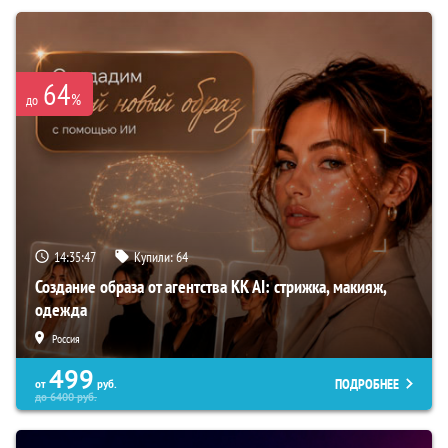
64
%
до
14:35:46
Купили:
64
Создание образа от агентства KK AI: стрижка, макияж,
одежда
Россия
499
ПОДРОБНЕЕ
от
руб.
до
6400
руб.