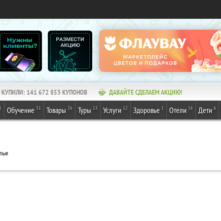
КУПИЛИ:
141 672 853
КУПОНОВ
ДАВАЙТЕ СДЕЛАЕМ АКЦИЮ!
1
31
26
13
12
1
16
6
Обучение
Товары
Туры
Услуги
Здоровье
Отели
Дети
лье