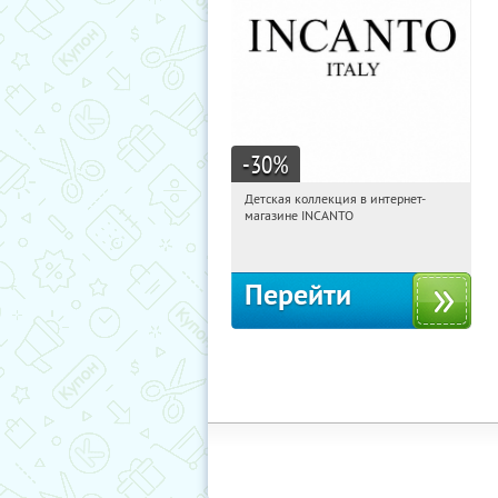
-30
%
Детская коллекция в интернет-
08:16:21
Получи первым!
магазине INCANTO
Россия
Перейти