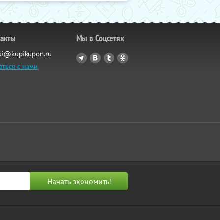
такты
Мы в Соцсетях
si@kupikupon.ru
аться с нами