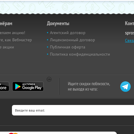
тнёрам
Документы
Кон
елаем акцию!
Агентский договор
spro
е, как Вебмастер
Лицензионный договор
Связ
е акции
Публичная оферта
Политика конфиденциальности
Ищите скидки поблизости,
не выходя из чата: