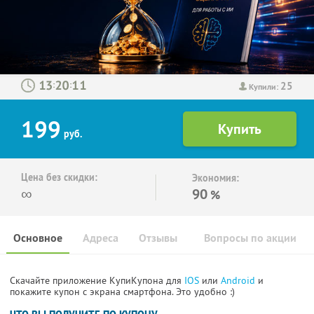
25
:
:
Купили:
199
руб.
Цена без скидки:
Экономия:
∞
90
%
Основное
Адреса
Отзывы
Вопросы по акции
Скачайте приложение КупиКупона для
IOS
или
Android
и
покажите купон с экрана смартфона. Это удобно :)